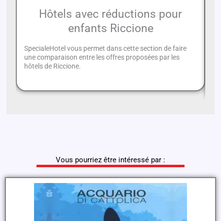
Hôtels avec réductions pour
enfants Riccione
SpecialeHotel vous permet dans cette section de faire
Po
une comparaison entre les offres proposées par les
se
hôtels de Riccione.
mi
tr
Vous pourriez être intéressé par :