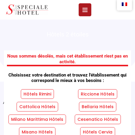
Aller
au
contenu
Hôtels 2 étoiles
Hôtel Villa Panda
Nous sommes désolés, mais cet établissement n'est pas en
activité.
Choisissez votre destination et trouvez l'établissement qui
correspond le mieux à vos besoins :
Hôtels Rimini
Riccione Hôtels
Accueil
"
Installations
"
Hôtel Villa Panda
Cattolica Hôtels
Bellaria Hôtels
Services Hôteliers
Services En Chambre
Milano Marittima Hôtels
Cesenatico Hôtels
Misano Hôtels
Hôtels Cervia