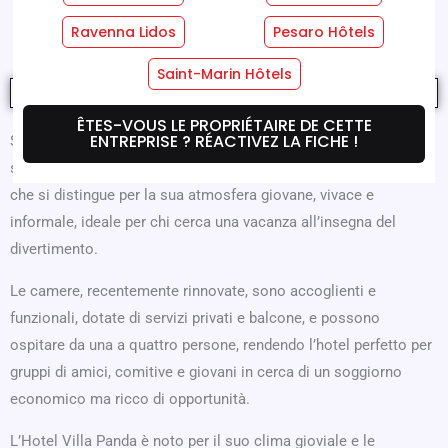
Où Nous Sommes
Offres
Ravenna Lidos
Pesaro Hôtels
Saint-Marin Hôtels
ÊTES-VOUS LE PROPRIÉTAIRE DE CETTE
ENTREPRISE ? RÉACTIVEZ LA FICHE !
Situato nel cuore pulsante di Rimini e affacciato direttamente
sulla spiaggia, l’Hotel Villa Panda è una struttura a due stelle
che si distingue per la sua atmosfera giovane, vivace e
informale, ideale per chi cerca una vacanza all’insegna del
divertimento.
Le camere, recentemente rinnovate, sono accoglienti e
funzionali, dotate di servizi privati e balcone, e possono
ospitare da una a quattro persone, rendendo l’hotel perfetto per
gruppi di amici, comitive e giovani in cerca di un soggiorno
economico ma ricco di opportunità.
L’Hotel Villa Panda è noto per il suo clima gioviale e le