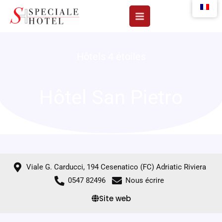
Aller
au
contenu
Hôtels 4 étoiles
Hôtel San Pietro
Viale G. Carducci, 194 Cesenatico (FC) Adriatic Riviera
0547 82496
Nous écrire
Site web