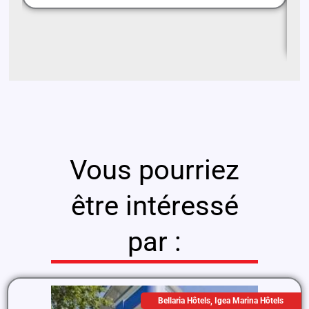
Au
ru
hô
Vous pourriez
être intéressé
par :
Bellaria Hôtels
,
Igea Marina Hôtels