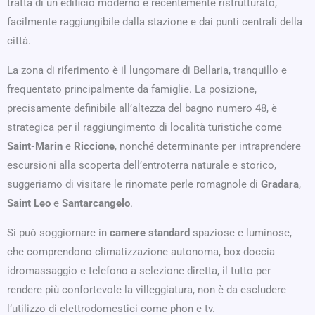
tratta di un edificio moderno e recentemente ristrutturato,
facilmente raggiungibile dalla stazione e dai punti centrali della
città.
La zona di riferimento è il lungomare di Bellaria, tranquillo e
frequentato principalmente da famiglie. La posizione,
precisamente definibile all’altezza del bagno numero 48, è
strategica per il raggiungimento di località turistiche come
Saint-Marin
e
Riccione
, nonché determinante per intraprendere
escursioni alla scoperta dell’entroterra naturale e storico,
suggeriamo di visitare le rinomate perle romagnole di
Gradara
,
Saint Leo
e
Santarcangelo
.
Si può soggiornare in
camere standard
spaziose e luminose,
che comprendono climatizzazione autonoma, box doccia
idromassaggio e telefono a selezione diretta, il tutto per
rendere più confortevole la villeggiatura, non è da escludere
l’utilizzo di elettrodomestici come phon e tv.