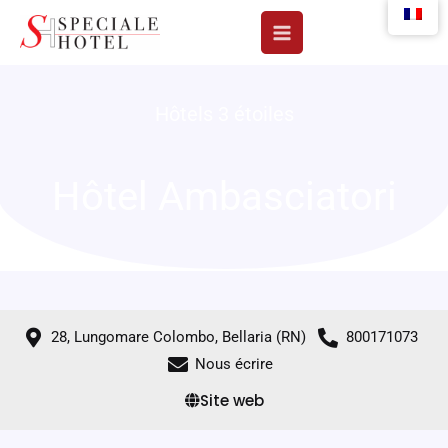
Aller
au
contenu
Hôtels 3 étoiles
Hôtel Ambasciatori
28, Lungomare Colombo, Bellaria (RN)
800171073
Nous écrire
Site web