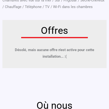
Chambres avec vue sur la mer
/
Sûr
/
Frigobar
/
Sèche-cheveux
/
Chauffage
/
Téléphone
/
TV
/
Wi-Fi dans les chambres
Offres
Désolé, mais aucune offre n'est active pour cette
installation... :(
Où nous