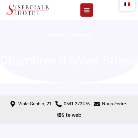
Aller
au
contenu
Hôtels 3 étoiles
Chambres d'hôtes Stresa
Viale Gubbio, 21
0541 372476
Nous écrire
Site web