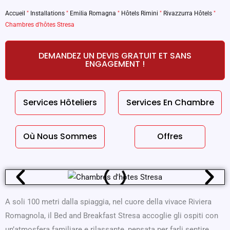
Accueil
"
Installations
"
Emilia Romagna
"
Hôtels Rimini
"
Rivazzurra Hôtels
"
Chambres d'hôtes Stresa
DEMANDEZ UN DEVIS GRATUIT ET SANS
ENGAGEMENT !
Services Hôteliers
Services En Chambre
Où Nous Sommes
Offres
A soli 100 metri dalla spiaggia, nel cuore della vivace Riviera
Romagnola, il Bed and Breakfast Stresa accoglie gli ospiti con
un’atmosfera familiare e rilassante, pensata per farli sentire