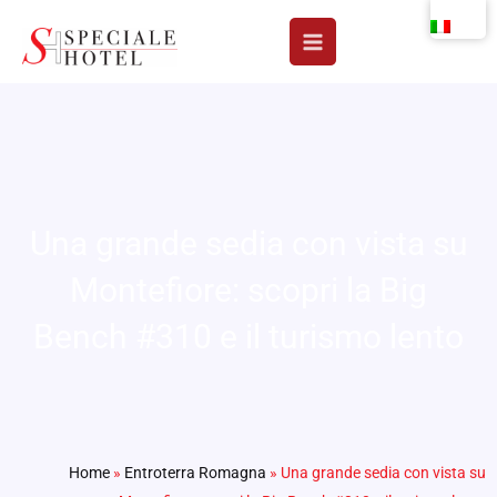
Vai
al
contenuto
Una grande sedia con vista su
Montefiore: scopri la Big
Bench #310 e il turismo lento
Home
»
Entroterra Romagna
»
Una grande sedia con vista su