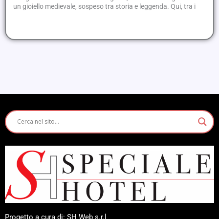
un gioiello medievale, sospeso tra storia e leggenda. Qui, tra i
Progetto a cura di: SH Web s.r.l