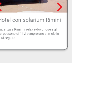
Hotel con solarium Rimini
Hotel due st
vacanza a Rimini il relax è dovunque e gli
Selezionate in questa pa
el possono offrirvi sempre uno stimolo in
hotel 2 stelle di Riccion
! Di seguito
vacanza economica e 