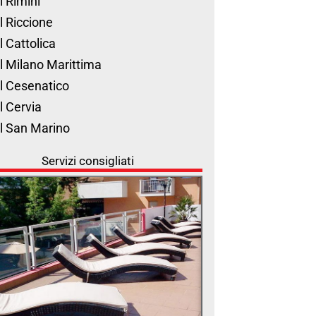
l Rimini
l Riccione
l Cattolica
l Milano Marittima
l Cesenatico
l Cervia
l San Marino
Servizi consigliati