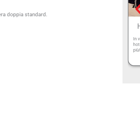
mera doppia standard.
In 
hot
più