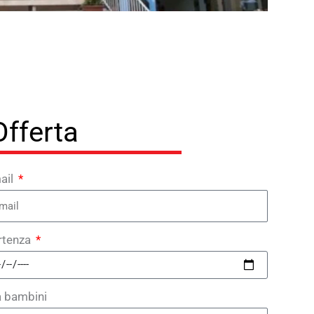
Offerta
ail
rtenza
a bambini