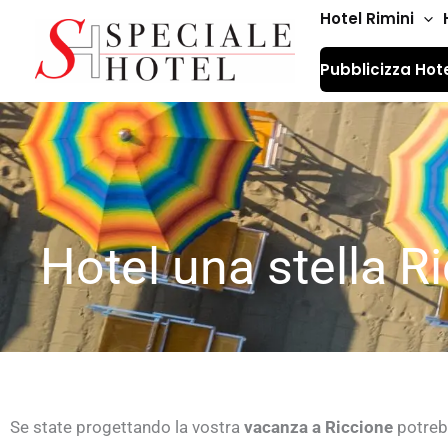
Vai
Hotel Rimini
al
Pubblicizza Hot
contenuto
Hotel una stella R
Se state progettando la vostra
vacanza a Riccione
potrebb