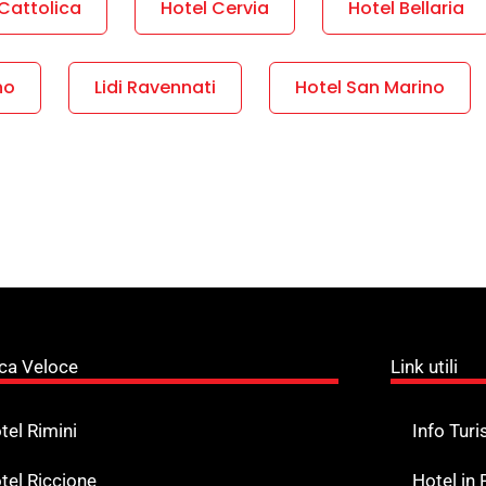
Cattolica
Hotel Cervia
Hotel Bellaria
no
Lidi Ravennati
Hotel San Marino
ca Veloce
Link utili
tel Rimini
Info Turi
tel Riccione
Hotel in