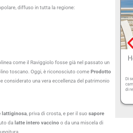
olare, diffuso in tutta la regione:
H
ttolinea come il Raviggiolo fosse già nel passato un
zolino toscano. Oggi, è riconosciuto come
Prodotto
Di s
e considerato una vera eccellenza del patrimonio
came
di r
e lattiginosa
, priva di crosta, e per il suo
sapore
nuto da
latte intero vaccino
o da una miscela di
ungitura.