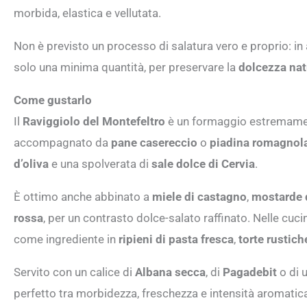
morbida, elastica e vellutata.
Non è previsto un processo di salatura vero e proprio: in a
solo una minima quantità, per preservare la
dolcezza natu
Come gustarlo
Il
Raviggiolo del Montefeltro
è un formaggio estremamen
accompagnato da
pane casereccio
o
piadina romagnol
d’oliva
e una spolverata di
sale dolce di Cervia
.
È ottimo anche abbinato a
miele di castagno
,
mostarde d
rossa
, per un contrasto dolce-salato raffinato. Nelle cuc
come ingrediente in
ripieni di pasta fresca
,
torte rustich
Servito con un calice di
Albana secca
, di
Pagadebit
o di 
perfetto tra morbidezza, freschezza e intensità aromatic