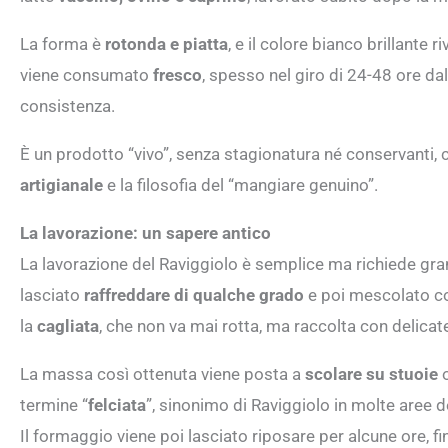
La forma è
rotonda e piatta
, e il colore bianco brillante 
viene consumato
fresco
, spesso nel giro di 24-48 ore d
consistenza.
È un prodotto “vivo”, senza stagionatura né conservanti,
artigianale
e la filosofia del “mangiare genuino”.
La lavorazione: un sapere antico
La lavorazione del Raviggiolo è semplice ma richiede gra
lasciato
raffreddare di qualche grado
e poi mescolato 
la
cagliata
, che non va mai rotta, ma raccolta con delic
La massa così ottenuta viene posta a
scolare su stuoie
o
termine “
felciata
”, sinonimo di Raviggiolo in molte aree d
Il formaggio viene poi lasciato riposare per alcune ore, f