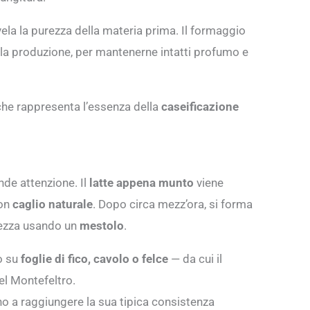
rivela la purezza della materia prima. Il formaggio
alla produzione, per mantenerne intatti profumo e
 che rappresenta l’essenza della
caseificazione
nde attenzione. Il
latte appena munto
viene
con
caglio naturale
. Dopo circa mezz’ora, si forma
atezza usando un
mestolo
.
 su
foglie di fico, cavolo o felce
— da cui il
el Montefeltro.
ino a raggiungere la sua tipica consistenza