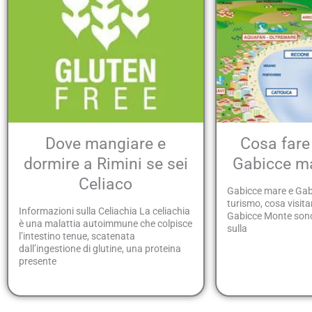
Dove mangiare e
Cosa fare
dormire a Rimini se sei
Gabicce m
Celiaco
Gabicce mare e Gab
turismo, cosa visit
Informazioni sulla Celiachia La celiachia
Gabicce Monte sono 
è una malattia autoimmune che colpisce
sulla
l’intestino tenue, scatenata
dall’ingestione di glutine, una proteina
presente