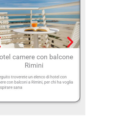
otel camere con balcone
Hotel Rimin
Rimini
Pas
eguito troverete un elenco di hotel con
Hotel Rimini Pasqua: sta
re con balconi a Rimini, per chi ha voglia
passare la vostra vacan
espirare sana
sapete dove andare? Sce