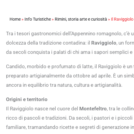
Home
»
Info Turistiche
»
Rimini, storia arte e curiosità
»
Il Raviggiol
Tra i tesori gastronomici dell’Appennino romagnolo, c’è u
dolcezza della tradizione contadina: il
Raviggiolo
, un for
da secoli conquista i palati di chi ama i sapori semplici e 
Candido, morbido e profumato di latte, il Raviggiolo è un
preparato artigianalmente da ottobre ad aprile. È un sim
ancora in equilibrio tra natura, cultura e artigianalità.
Origini e territorio
Il Raviggiolo nasce nel cuore del
Montefeltro
, tra le coll
ricco di pascoli e tradizioni. Da secoli, i pastori e i picc
familiare, tramandando ricette e segreti di generazione i