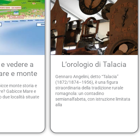
 e vedere a
L’orologio di Talacia
are e monte
Gennaro Angelini, detto “Talacia”
(1872/1874–1956), è una figura
icce monte storia e
straordinaria della tradizione rurale
are? Gabicce Mare e
romagnola: un contadino
due località situate
semianalfabeta, con istruzione limitata
alla