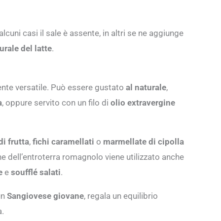
lcuni casi il sale è assente, in altri se ne aggiunge
rale del latte
.
te versatile. Può essere gustato
al naturale
,
a
, oppure servito con un filo di
olio extravergine
i frutta
,
fichi caramellati
o
marmellate di cipolla
ine dell’entroterra romagnolo viene utilizzato anche
e
e
soufflé salati
.
un
Sangiovese giovane
, regala un equilibrio
a.