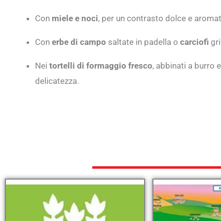
Con
miele e noci
, per un contrasto dolce e aromat
Con
erbe di campo
saltate in padella o
carciofi
gri
Nei
tortelli di formaggio fresco
, abbinati a burro 
delicatezza.