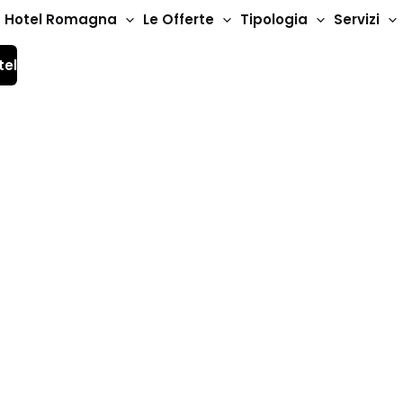
Hotel Romagna
Le Offerte
Tipologia
Servizi
tel
Montefeltro: il forma
one