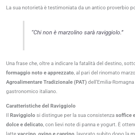
La sua notorietà è testimoniata da un antico proverbio pop
“Chi non è marzolino sarà raviggiolo.”
Una frase che, oltre a indicare la fatalità del destino, so
formaggio noto e apprezzato
, al pari del rinomato mar
Agroalimentare Tradizionale (PAT)
dell’Emilia-Romagna 
gastronomico italiano.
Caratteristiche del Raviggiolo
Il
Raviggiolo
si distingue per la sua consistenza
soffice 
dolce e delicato
, con lievi note di panna e yogurt. È otte
latte
vaccino, ovino e caprino
, lavorato subito dopo la m