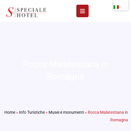
Vai
al
contenuto
Rocca Malatestiana in
Romagna
Home
»
Info Turistiche
»
Musei e monumenti
»
Rocca Malatestiana in
Romagna