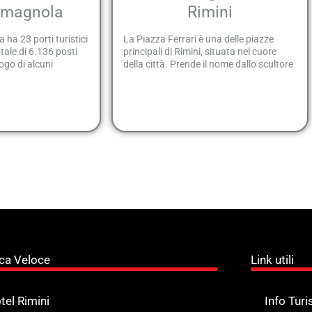
omagnola
Rimini
ha 23 porti turistici
La Piazza Ferrari è una delle piazze
tale di 6.136 posti
principali di Rimini, situata nel cuore
ogo di alcuni
della città. Prende il nome dallo scultore
ca Veloce
Link utili
tel Rimini
Info Turi