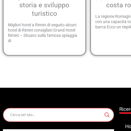
storia e sviluppo
costa r
turistico
La regione Romagna 
con una capacità to
Migliori hotel a Rimini di seguito alcuni
barca Ecco un riepil
hotel di Rimini consigliati Grand Hotel
Rimini – Situato sulla famosa spiaggia
di
Ricer
Ho