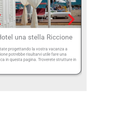
otel una stella Riccione
Hotel vicino a
tate progettando la vostra vacanza a
SpecialeHotel vi offre la p
ione potrebbe risultarvi utile fare una
vostro hotel di Rimini pref
rca in questa pagina. Troverete strutture in
dislocano sul lungomare