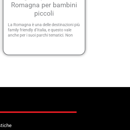
Romagna per bambini
piccoli
La Romagna è una delle destinazioni più
family friendly d’Italia, e questo vale
anche per i suoi parchi tematici. Non
stiche