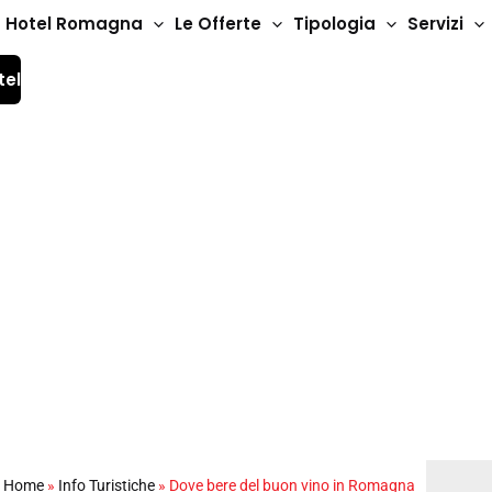
Hotel Romagna
Le Offerte
Tipologia
Servizi
tel
n vino in Romagna
Home
»
Info Turistiche
»
Dove bere del buon vino in Romagna