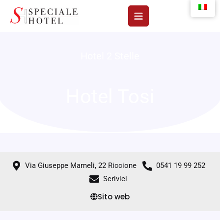
Vai
al
contenuto
Hotel 2 Stelle
Hotel Tosi
Via Giuseppe Mameli, 22 Riccione
0541 19 99 252
Scrivici
Sito web