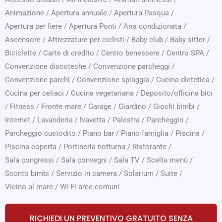
Animazione
/
Apertura annuale
/
Apertura Pasqua
/
Apertura per fiere
/
Apertura Ponti
/
Aria condizionata
/
Ascensore
/
Attrezzature per ciclisti
/
Baby club
/
Baby sitter
/
Biciclette
/
Carte di credito
/
Centro benessere
/
Centro SPA
/
Convenzione discoteche
/
Convenzione parcheggi
/
Convenzione parchi
/
Convenzione spiaggia
/
Cucina dietetica
/
Cucina per celiaci
/
Cucina vegetariana
/
Deposito/officina bici
/
Fitness
/
Fronte mare
/
Garage
/
Giardino
/
Giochi bimbi
/
Internet
/
Lavanderia
/
Navetta
/
Palestra
/
Parcheggio
/
Parcheggio custodito
/
Piano bar
/
Piano famiglia
/
Piscina
/
Piscina coperta
/
Portineria notturna
/
Ristorante
/
Sala congressi
/
Sala convegni
/
Sala TV
/
Scelta menù
/
Sconto bimbi
/
Servizio in camera
/
Solarium
/
Suite
/
Vicino al mare
/
Wi-Fi aree comuni
RICHIEDI UN PREVENTIVO GRATUITO SENZA