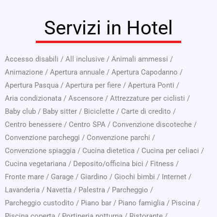
Servizi in Hotel
Accesso disabili
/
All inclusive
/
Animali ammessi
/
Animazione
/
Apertura annuale
/
Apertura Capodanno
/
Apertura Pasqua
/
Apertura per fiere
/
Apertura Ponti
/
Aria condizionata
/
Ascensore
/
Attrezzature per ciclisti
/
Baby club
/
Baby sitter
/
Biciclette
/
Carte di credito
/
Centro benessere
/
Centro SPA
/
Convenzione discoteche
/
Convenzione parcheggi
/
Convenzione parchi
/
Convenzione spiaggia
/
Cucina dietetica
/
Cucina per celiaci
/
Cucina vegetariana
/
Deposito/officina bici
/
Fitness
/
Fronte mare
/
Garage
/
Giardino
/
Giochi bimbi
/
Internet
/
Lavanderia
/
Navetta
/
Palestra
/
Parcheggio
/
Parcheggio custodito
/
Piano bar
/
Piano famiglia
/
Piscina
/
Piscina coperta
/
Portineria notturna
/
Ristorante
/