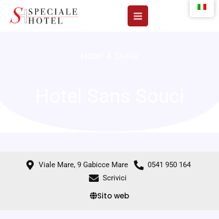
Vai
al
contenuto
Hotel 4 Stelle
Hotel Sans Souci
Viale Mare, 9 Gabicce Mare
0541 950 164
Scrivici
Sito web