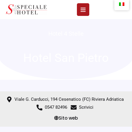
Vai
al
contenuto
Hotel 4 Stelle
Hotel San Pietro
Viale G. Carducci, 194 Cesenatico (FC) Riviera Adriatica
0547 82496
Scrivici
Sito web