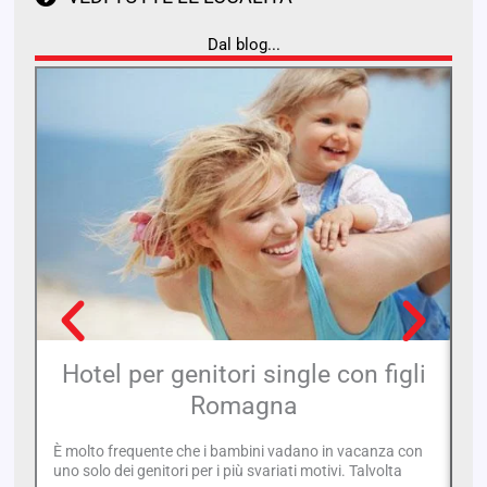
Dal blog...
Hotel per genitori single con figli
D
Romagna
È molto frequente che i bambini vadano in vacanza con
Il
uno solo dei genitori per i più svariati motivi. Talvolta
un