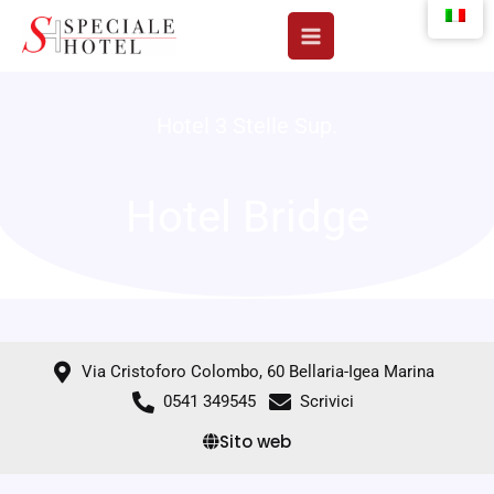
Vai
al
contenuto
Hotel 3 Stelle Sup.
Hotel Bridge
Via Cristoforo Colombo, 60 Bellaria-Igea Marina
0541 349545
Scrivici
Sito web