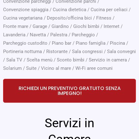
Convenzione parcheggi
/
Convenzione parchi
/
Convenzione spiaggia
/
Cucina dietetica
/
Cucina per celiaci
/
Cucina vegetariana
/
Deposito/officina bici
/
Fitness
/
Fronte mare
/
Garage
/
Giardino
/
Giochi bimbi
/
Internet
/
Lavanderia
/
Navetta
/
Palestra
/
Parcheggio
/
Parcheggio custodito
/
Piano bar
/
Piano famiglia
/
Piscina
/
Portineria notturna
/
Ristorante
/
Sala congressi
/
Sala convegni
/
Sala TV
/
Scelta menù
/
Sconto bimbi
/
Servizio in camera
/
Solarium
/
Suite
/
Vicino al mare
/
Wi-Fi aree comuni
RICHIEDI UN PREVENTIVO GRATUITO SENZA
IMPEGNO!
Servizi in