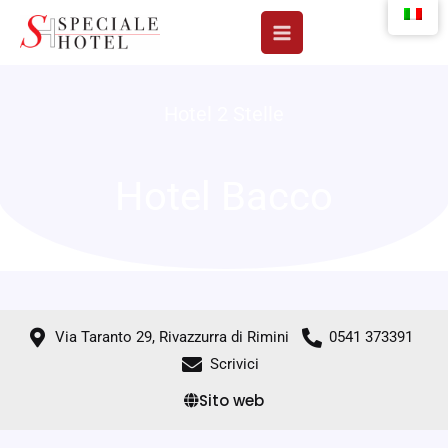
Vai
al
contenuto
Hotel 2 Stelle
Hotel Bacco
Via Taranto 29, Rivazzurra di Rimini
0541 373391
Scrivici
Sito web