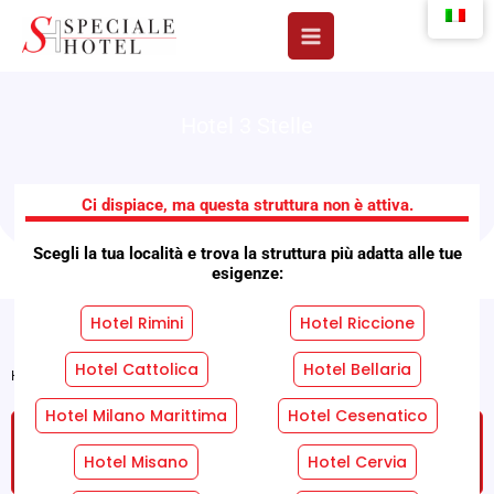
Vai
al
contenuto
Hotel 3 Stelle
Hotel Ada
Ci dispiace, ma questa struttura non è attiva.
Scegli la tua località e trova la struttura più adatta alle tue
esigenze:
Hotel Rimini
Hotel Riccione
Hotel Cattolica
Hotel Bellaria
Home
»
Strutture
»
Hotel Ada
Hotel Milano Marittima
Hotel Cesenatico
RICHIEDI UN PREVENTIVO GRATUITO SENZA
IMPEGNO!
Hotel Misano
Hotel Cervia