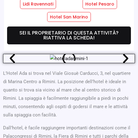
Lidi Ravennati
Hotel Pesaro
Servizi Hotel
Servizi Camere
Hotel San Marino
SEI IL PROPRIETARIO DI QUESTA ATTIVITÀ?
Dove Siamo
Offerte
RIATTIVA LA SCHEDA!
L’Hotel Ada si trova nel Viale Giosuè Carducci, 3, nel quartiere
di Marina Centro a Rimini. La posizione dell’hotel è ideale in
quanto si trova sia vicino al mare che al centro storico di
Rimini. La spiaggia è facilmente raggiungibile a piedi in pochi
minuti, consentendo agli ospiti di godersi il mare e le attività
sulla spiaggia con facilità.
Dall’hotel, è facile raggiungere importanti destinazioni come il
Palacongressi di Rimini, la Fiera di Rimini e tutti i parchi della