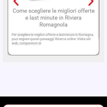
Come scegliere le migliori offerte
I
e last minute in Riviera
Il
Romagnola
co
To
Per scegliere le migliori offerte e lastminute in Romagna,
puoi seguire questi passaggi: Ricerca online: Visita siti
web, comparatori di