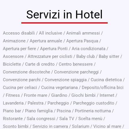
Servizi in Hotel
Accesso disabili
/
All inclusive
/
Animali ammessi
/
Animazione
/
Apertura annuale
/
Apertura Pasqua
/
Apertura per fiere
/
Apertura Ponti
/
Aria condizionata
/
Ascensore
/
Attrezzature per ciclisti
/
Baby club
/
Baby sitter
/
Biciclette
/
Carte di credito
/
Centro benessere
/
Convenzione discoteche
/
Convenzione parcheggi
/
Convenzione parchi
/
Convenzione spiaggia
/
Cucina dietetica
/
Cucina per celiaci
/
Cucina vegetariana
/
Deposito/officina bici
/
Fitness
/
Fronte mare
/
Giardino
/
Giochi bimbi
/
Internet
/
Lavanderia
/
Palestra
/
Parcheggio
/
Parcheggio custodito
/
Piano bar
/
Piano famiglia
/
Piscina
/
Portineria notturna
/
Ristorante
/
Sala congressi
/
Sala TV
/
Scelta menù
/
Sconto bimbi
/
Servizio in camera
/
Solarium
/
Vicino al mare
/