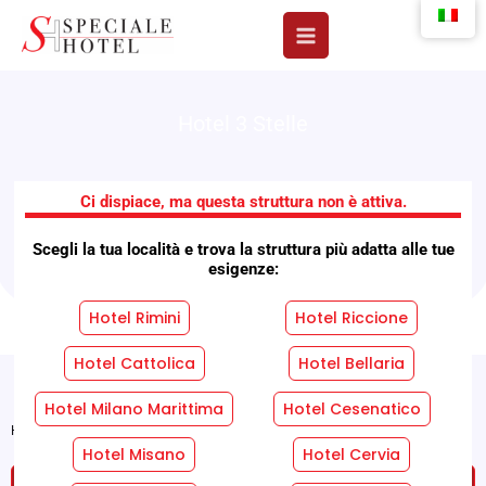
Vai
al
contenuto
Hotel 3 Stelle
Gruppo Costa Vacanze
Ci dispiace, ma questa struttura non è attiva.
Scegli la tua località e trova la struttura più adatta alle tue
Hotels
esigenze:
Hotel Rimini
Hotel Riccione
Hotel Cattolica
Hotel Bellaria
Hotel Milano Marittima
Hotel Cesenatico
Home
»
Strutture
»
Gruppo Costa Vacanze Hotels
Hotel Misano
Hotel Cervia