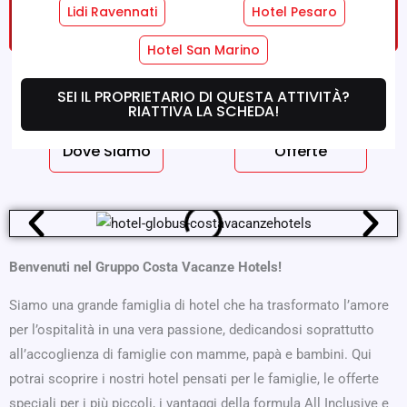
RICHIEDI UN PREVENTIVO GRATUITO SENZA
Lidi Ravennati
Hotel Pesaro
IMPEGNO!
Hotel San Marino
Servizi Hotel
Servizi Camere
SEI IL PROPRIETARIO DI QUESTA ATTIVITÀ?
RIATTIVA LA SCHEDA!
Dove Siamo
Offerte
Benvenuti nel Gruppo Costa Vacanze Hotels!
Siamo una grande famiglia di hotel che ha trasformato l’amore
per l’ospitalità in una vera passione, dedicandosi soprattutto
all’accoglienza di famiglie con mamme, papà e bambini. Qui
potrai scoprire i nostri hotel pensati per le famiglie, le offerte
speciali per i più piccoli, i vantaggi della formula All Inclusive e