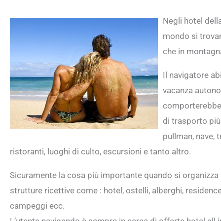
Negli hotel dell
mondo si trovan
che in montagn
Il navigatore ab
vacanza autono
comporterebbero
di trasporto più
pullman, nave, tr
ristoranti, luoghi di culto, escursioni e tanto altro.
Sicuramente la cosa più importante quando si organizza
strutture ricettive come : hotel, ostelli, alberghi, residen
campeggi ecc.
L’utente navigando è sempre in cerca di offerte hotel all i