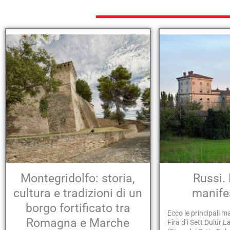
Montegridolfo: storia,
Russi. 
cultura e tradizioni di un
manife
borgo fortificato tra
Ecco le principali m
Romagna e Marche
Fîra d’i Sett Dulür La