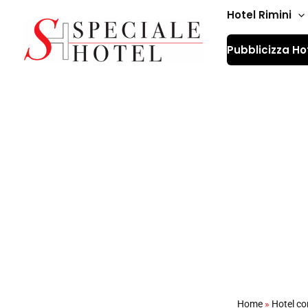
Vai
Hotel Rimini
al
Pubblicizza Ho
contenuto
Offerte giugno lug
Home
»
Hotel con