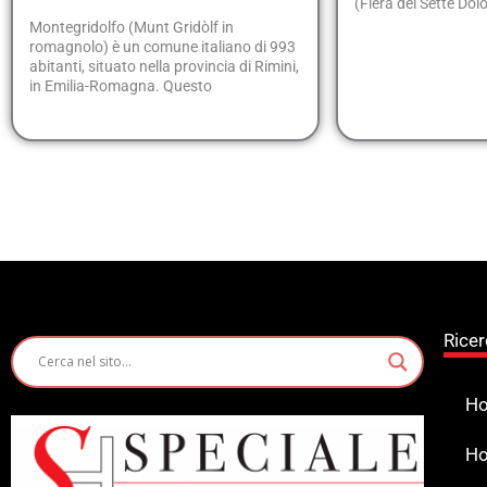
(Fiera dei Sette Dolo
Montegridolfo (Munt Gridòlf in
romagnolo) è un comune italiano di 993
abitanti, situato nella provincia di Rimini,
in Emilia-Romagna. Questo
Ricer
Ho
Ho