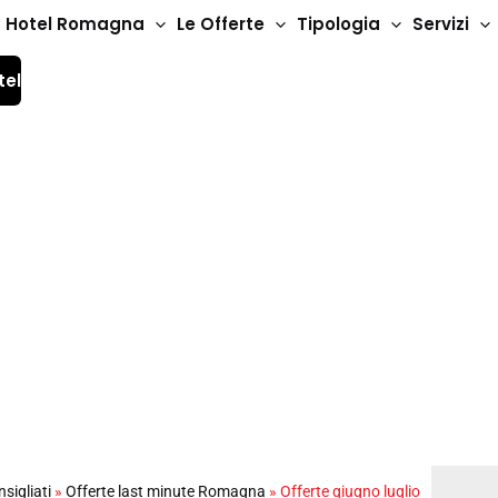
Hotel Romagna
Le Offerte
Tipologia
Servizi
tel
lio
sigliati
»
Offerte last minute Romagna
»
Offerte giugno luglio