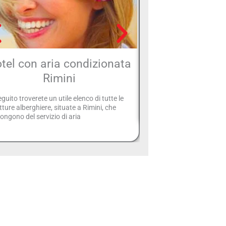
tel con aria condizionata
Hotel con pal
Rimini
Questa è la sezione di Sp
quale troverete tutti gli 
eguito troverete un utile elenco di tutte le
predisposizione di una z
tture alberghiere, situate a Rimini, che
ongono del servizio di aria