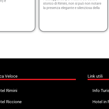
ri) è
storico di Rimini, non si può non notare
la presenza elegante e silenziosa della
ca Veloce
Link utili
tel Rimini
Info Turi
tel Riccione
Hotel in