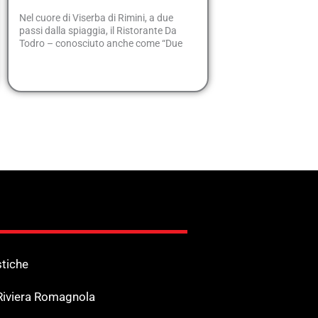
Nel cuore di Viserba di Rimini, a due
passi dalla spiaggia, il Ristorante Da
Todro – conosciuto anche come “Due
stiche
 Riviera Romagnola