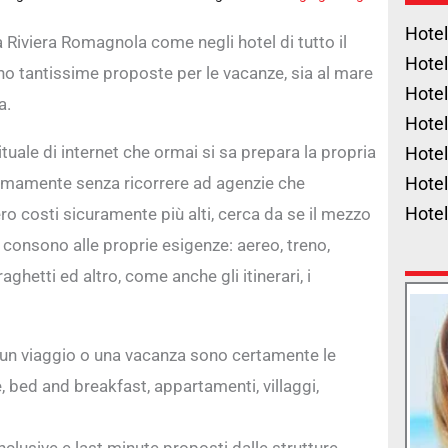
Hotel
a Riviera Romagnola come negli hotel di tutto il
Hotel
o tantissime proposte per le vacanze, sia al mare
Hotel
a.
Hotel
ituale di internet che ormai si sa prepara la propria
Hotel
mamente senza ricorrere ad agenzie che
Hotel
Hote
 costi sicuramente più alti, cerca da se il mezzo
 consono alle proprie esigenze: aereo, treno,
aghetti ed altro, come anche gli itinerari, i
 un viaggio o una vacanza sono certamente le
ce, bed and breakfast, appartamenti, villaggi,
nclusive e last minute proposti dalle strutture