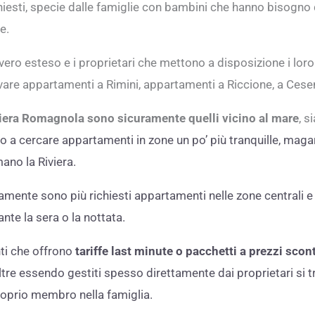
hiesti, specie dalle famiglie con bambini che hanno bisogno
e.
ero esteso e i proprietari che mettono a disposizione i loro
trovare appartamenti a Rimini, appartamenti a Riccione, a Cese
iviera Romagnola sono sicuramente quelli vicino al mare
, s
 a cercare appartamenti in zone un po’ più tranquille, magar
ano la Riviera.
ramente sono più richiesti appartamenti nelle zone centrali
nte la sera o la nottata.
ti che offrono
tariffe last minute o pacchetti a prezzi scont
tre essendo gestiti spesso direttamente dai proprietari si tr
roprio membro nella famiglia.