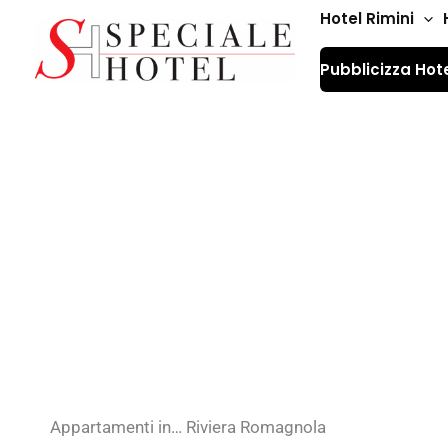
Vai
Hotel Rimini
al
Pubblicizza Hot
contenuto
Appartamenti in R
Appartamenti in… Riviera Romagnola