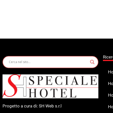
Ricer
Ho
Ho
Ho
Progetto a cura di: SH Web s.r.l
Ho