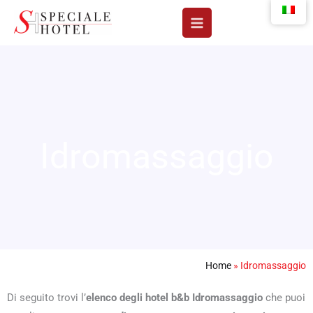
Vai
al
contenuto
Idromassaggio
Home
»
Idromassaggio
Di seguito trovi l’
elenco degli hotel b&b Idromassaggio
che puoi