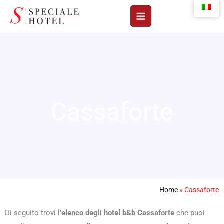
Vai
al
contenuto
Cassaforte
Home
»
Cassaforte
Di seguito trovi l’
elenco degli hotel b&b Cassaforte
che puoi