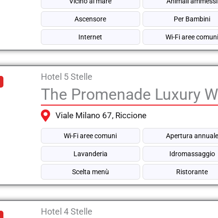
Vicino al mare
Animali ammessi
Ascensore
Per Bambini
Internet
Wi-Fi aree comun
Hotel 5 Stelle
The Promenade Luxury We
Viale Milano 67, Riccione
Wi-Fi aree comuni
Apertura annual
Lavanderia
Idromassaggio
Scelta menù
Ristorante
Hotel 4 Stelle