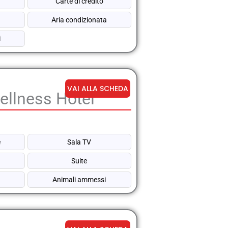
Carte di credito
Aria condizionata
i
VAI ALLA SCHEDA
llness Hotel
e
Sala TV
Suite
Animali ammessi