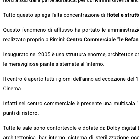
nord a sud dalla parte adriatica, per cui
Rimini
diventa anch
Tutto questo spiega l’alta concentrazione di
Hotel e strutt
Questo fenomeno di afflusso ha portato le amministrazion
realizzato proprio a Rimini:
Centro Commerciale “le Befan
Inaugurato nel 2005 è una struttura enorme, architettonicam
le meravigliose piante sistemate all’interno.
Il centro è aperto tutti i giorni dell’anno ad eccezione del
Cinema.
Infatti nel centro commerciale è presente una multisala “
punti di ristoro.
Tutte le sale sono confortevole e dotate di: Dolby digital
architettonica, bar interno, sistema di sterilizzazione 