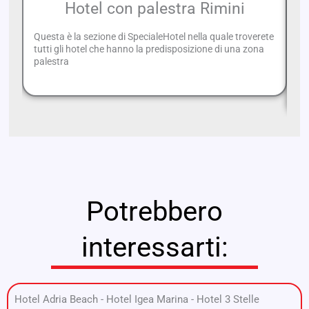
Hotel con palestra Rimini
Questa è la sezione di SpecialeHotel nella quale troverete
tutti gli hotel che hanno la predisposizione di una zona
Di
palestra
mo
Pr
Potrebbero
interessarti:
Hotel Adria Beach
-
Hotel Igea Marina
-
Hotel 3 Stelle