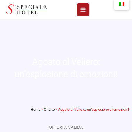
Vai
al
contenuto
Agosto al Veliero:
un’esplosione di emozioni!
Home
»
Offerte
»
Agosto al Veliero: un’esplosione di emozioni!
OFFERTA VALIDA