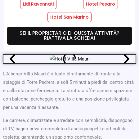
Lidi Ravennati
Hotel Pesaro
Servizi Hotel
Servizi Camere
Hotel San Marino
SEI IL PROPRIETARIO DI QUESTA ATTIVITÀ?
Dove Siamo
Offerte
RIATTIVA LA SCHEDA!
L’Albergo Villa Mauri è situato direttamente di fronte alla
spiaggia di Torre Pedrera, a soli 5 minuti a piedi dal centro città
e dalla stazione ferroviaria. La struttura offre camere spaziose
con balcone, parcheggio gratuito e una posizione privilegiata
per una vacanza rilassante.
Le camere, climatizzate e arredate con semplicità, dispongono
di TV, bagno privato completo di asciugacapelli e articoli da
toeletta, garantendo un soggiorno confortevole.