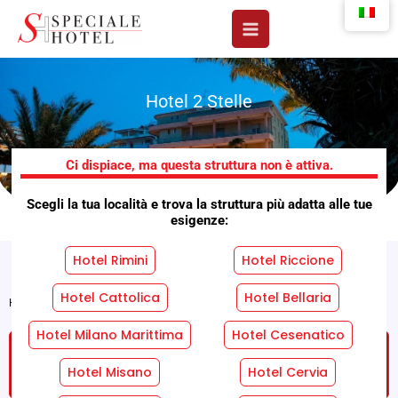
Vai
al
contenuto
Hotel 2 Stelle
Hotel Villa Mauri
Ci dispiace, ma questa struttura non è attiva.
Scegli la tua località e trova la struttura più adatta alle tue
esigenze:
Hotel Rimini
Hotel Riccione
Hotel Cattolica
Hotel Bellaria
Home
»
Strutture
»
Hotel Villa Mauri
Hotel Milano Marittima
Hotel Cesenatico
RICHIEDI UN PREVENTIVO GRATUITO SENZA
IMPEGNO!
Hotel Misano
Hotel Cervia