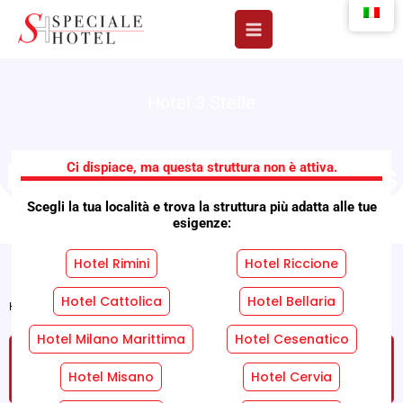
Vai
al
contenuto
Hotel 3 Stelle
Hotel Residence Charles
Ci dispiace, ma questa struttura non è attiva.
Scegli la tua località e trova la struttura più adatta alle tue
esigenze:
Hotel Rimini
Hotel Riccione
Hotel Cattolica
Hotel Bellaria
Home
»
Strutture
»
Hotel Residence Charles
Hotel Milano Marittima
Hotel Cesenatico
RICHIEDI UN PREVENTIVO GRATUITO SENZA
IMPEGNO!
Hotel Misano
Hotel Cervia