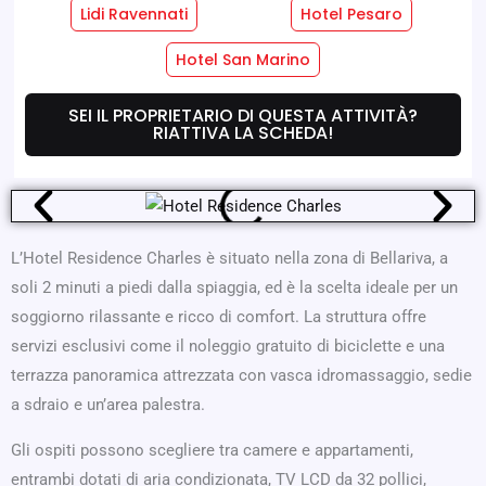
Lidi Ravennati
Hotel Pesaro
Servizi Hotel
Servizi Camere
Hotel San Marino
SEI IL PROPRIETARIO DI QUESTA ATTIVITÀ?
Dove Siamo
Offerte
RIATTIVA LA SCHEDA!
L’Hotel Residence Charles è situato nella zona di Bellariva, a
soli 2 minuti a piedi dalla spiaggia, ed è la scelta ideale per un
soggiorno rilassante e ricco di comfort. La struttura offre
servizi esclusivi come il noleggio gratuito di biciclette e una
terrazza panoramica attrezzata con vasca idromassaggio, sedie
a sdraio e un’area palestra.
Gli ospiti possono scegliere tra camere e appartamenti,
entrambi dotati di aria condizionata, TV LCD da 32 pollici,