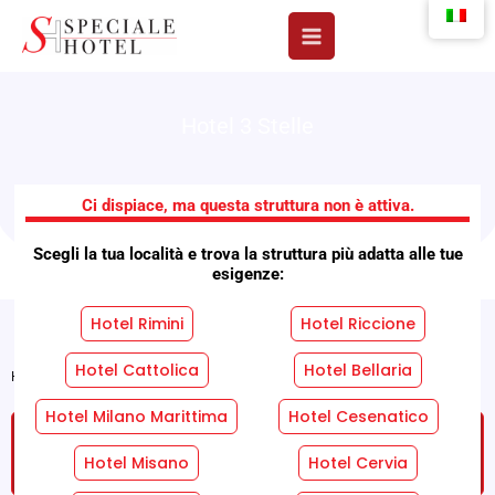
Vai
al
contenuto
Hotel 3 Stelle
Hotel Canasta
Ci dispiace, ma questa struttura non è attiva.
Scegli la tua località e trova la struttura più adatta alle tue
esigenze:
Hotel Rimini
Hotel Riccione
Hotel Cattolica
Hotel Bellaria
Home
»
Strutture
»
Hotel Canasta
Hotel Milano Marittima
Hotel Cesenatico
RICHIEDI UN PREVENTIVO GRATUITO SENZA
IMPEGNO!
Hotel Misano
Hotel Cervia