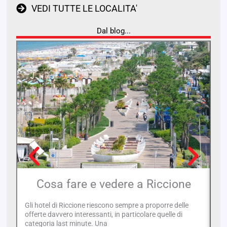
VEDI TUTTE LE LOCALITA'
Dal blog...
Cosa fare e vedere a Riccione
Gli hotel di Riccione riescono sempre a proporre delle
Ca
offerte davvero interessanti, in particolare quelle di
ri
categoria last minute. Una