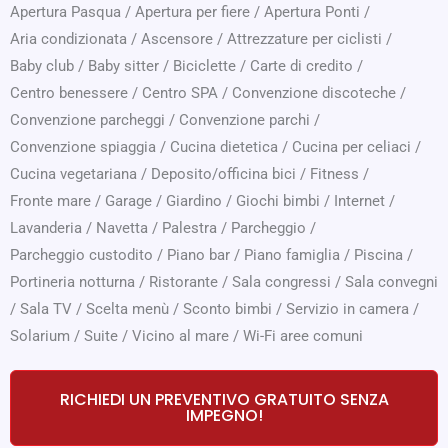
Apertura Pasqua
/
Apertura per fiere
/
Apertura Ponti
/
Aria condizionata
/
Ascensore
/
Attrezzature per ciclisti
/
Baby club
/
Baby sitter
/
Biciclette
/
Carte di credito
/
Centro benessere
/
Centro SPA
/
Convenzione discoteche
/
Convenzione parcheggi
/
Convenzione parchi
/
Convenzione spiaggia
/
Cucina dietetica
/
Cucina per celiaci
/
Cucina vegetariana
/
Deposito/officina bici
/
Fitness
/
Fronte mare
/
Garage
/
Giardino
/
Giochi bimbi
/
Internet
/
Lavanderia
/
Navetta
/
Palestra
/
Parcheggio
/
Parcheggio custodito
/
Piano bar
/
Piano famiglia
/
Piscina
/
Portineria notturna
/
Ristorante
/
Sala congressi
/
Sala convegni
/
Sala TV
/
Scelta menù
/
Sconto bimbi
/
Servizio in camera
/
Solarium
/
Suite
/
Vicino al mare
/
Wi-Fi aree comuni
RICHIEDI UN PREVENTIVO GRATUITO SENZA
IMPEGNO!