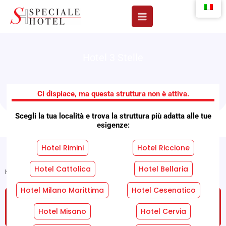
Vai
al
contenuto
Hotel 3 Stelle
Hotel Atrium
Ci dispiace, ma questa struttura non è attiva.
Scegli la tua località e trova la struttura più adatta alle tue
esigenze:
Hotel Rimini
Hotel Riccione
Hotel Cattolica
Hotel Bellaria
Home
»
Strutture
»
Hotel Atrium
Hotel Milano Marittima
Hotel Cesenatico
RICHIEDI UN PREVENTIVO GRATUITO SENZA
IMPEGNO!
Hotel Misano
Hotel Cervia