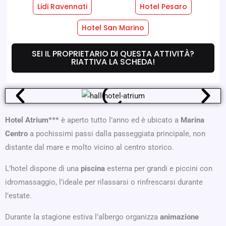
Lidi Ravennati
Hotel Pesaro
Servizi Hotel
Servizi Camere
Hotel San Marino
SEI IL PROPRIETARIO DI QUESTA ATTIVITÀ?
Dove Siamo
Offerte
RIATTIVA LA SCHEDA!
Hotel Atrium***
è aperto tutto l’anno ed è ubicato a
Marina
Centro
a pochissimi passi dalla passeggiata principale, non
distante dal mare e molto vicino al centro storico.
L’hotel dispone di una
piscina
esterna per grandi e piccini con
idromassaggio, l’ideale per rilassarsi o rinfrescarsi durante
l’estate.
Durante la stagione estiva l’albergo organizza
animazione