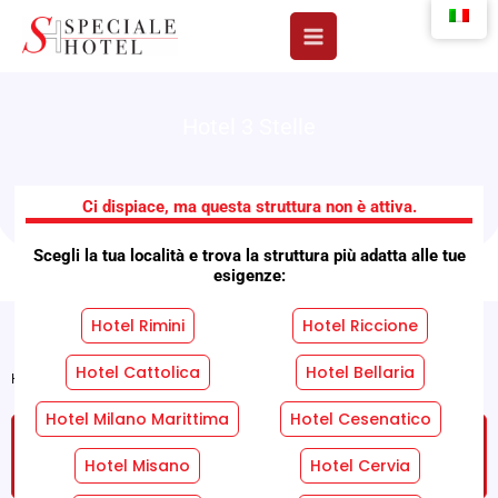
Vai
al
contenuto
Hotel 3 Stelle
B&B Belmar
Ci dispiace, ma questa struttura non è attiva.
Scegli la tua località e trova la struttura più adatta alle tue
esigenze:
Hotel Rimini
Hotel Riccione
Hotel Cattolica
Hotel Bellaria
Home
»
Strutture
»
B&B Belmar
Hotel Milano Marittima
Hotel Cesenatico
RICHIEDI UN PREVENTIVO GRATUITO SENZA
IMPEGNO!
Hotel Misano
Hotel Cervia