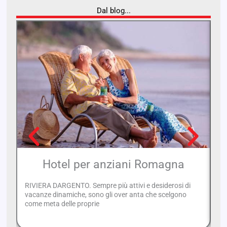
Dal blog...
Hotel per anziani Romagna
I
RIVIERA DARGENTO. Sempre più attivi e desiderosi di
Il
vacanze dinamiche, sono gli over anta che scelgono
co
come meta delle proprie
To