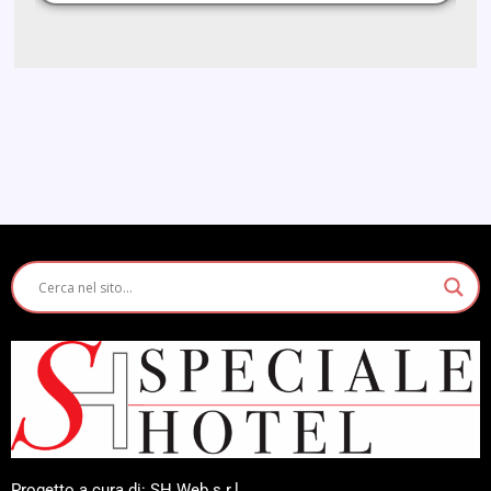
Progetto a cura di: SH Web s.r.l