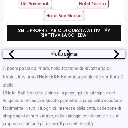
Lidi Ravennati
Hotel Pesaro
Servizi Hotel
Servizi Camere
Hotel San Marino
SEI IL PROPRIETARIO DI QUESTA ATTIVITÀ?
Dove Siamo
Offerte
RIATTIVA LA SCHEDA!
A pochi passi dal mare, nella frazione di Rivazzurra di
Rimini, troviamo l’
Hotel B&B Belmar
, accogliente struttura 2
stelle.
L’Hotel B&B è situato vicino alla passeggiata principale del
lungomare riminese e questo permette la possibilità spostarsi
facilmente in tutti i luoghi di interesse della città, dalle zone di
shopping al centro storico, dalla spiaggia con le tante attività
proposte al ai tanti parchi verdi presenti in città.