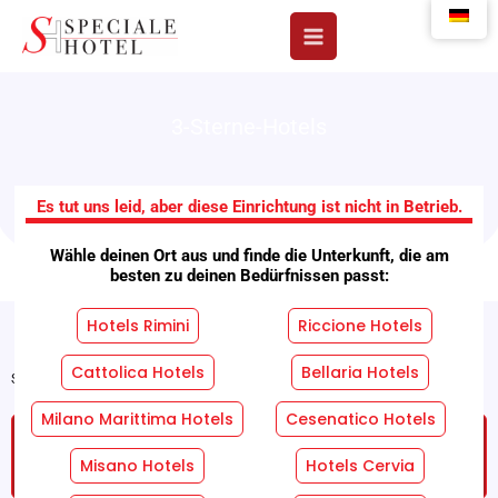
Zum
Inhalt
springen
3-Sterne-Hotels
Hotel Alibi
Es tut uns leid, aber diese Einrichtung ist nicht in Betrieb.
Wähle deinen Ort aus und finde die Unterkunft, die am
besten zu deinen Bedürfnissen passt:
Hotels Rimini
Riccione Hotels
Cattolica Hotels
Bellaria Hotels
Startseite
"
Einrichtungen
"
Hotel Alibi
Milano Marittima Hotels
Cesenatico Hotels
FORDERN SIE EIN KOSTENLOSES UND
UNVERBINDLICHES ANGEBOT AN!
Misano Hotels
Hotels Cervia