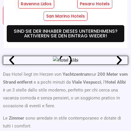
Ravenna Lidos
Pesaro Hotels
Hotel
Zimmer-Dienste
San Marino Hotels
Dienstleistungen
SIND SIE DER INHABER DIESES UNTERNEHMENS?
AKTIVIEREN SIE DEN EINTRAG WIEDER!
Wo Wir Sind
Angebote
Das Hotel liegt im Herzen von
Yachtzentrum
nur
200 Meter vom
Strand entfernt
e a pochi minuti da
Viale Vespucci
, l'
Hotel Alibi
è un 3 stelle dallo stile moderno, perfetto per chi cerca una
vacanza comoda e senza pensieri, o un soggiorno pratico in
occasione di eventi e fiere.
Le
Zimmer
sono arredate in stile contemporaneo e dotate di
tutti i comfort: