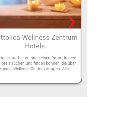
ttolica Wellness Zentrum
Hotelzimmer 
Hotels
Rimi
ialeHotel bietet Ihnen einen Raum, in dem
In der folgenden Liste vo
Hotels suchen und finden können, die über
finden Sie alles, was mit
eigenes Wellness-Center verfügen. Alle
Minibar in