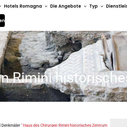
Hotels Romagna
Die Angebote
Typ
Dienstle
en
n Rimini historisch
 Denkmäler
"
Haus des Chirurgen Rimini historisches Zentrum