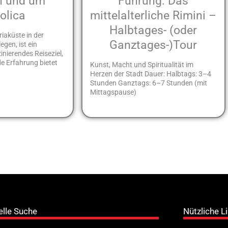
in und um
Führung: Das
olica
mittelalterliche Rimini –
Halbtages- (oder
riaküste in der
Ganztages-)Tour
gen, ist ein
zinierendes Reiseziel,
e Erfahrung bietet
Kunst, Macht und Spiritualität im
Herzen der Stadt Dauer: Halbtags: 3–4
Stunden Ganztags: 6–7 Stunden (mit
Mittagspause)
elle Suche
Nützliche L