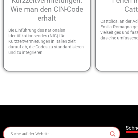
Kurzzeitvermietungen:
Ferien 
Wie man den CIN-Code
Catt
erhält
Cattolica, an der Ad
Emilia-Romagna gele
Die Einführung des nationalen
vielseitiges und fas
Identifikationscodes (NIC) für
das eine umfassend
Kurzzeitvermietungen in Italien zielt
darauf ab, die Codes zu standardisieren
und zu integrieren
Schn