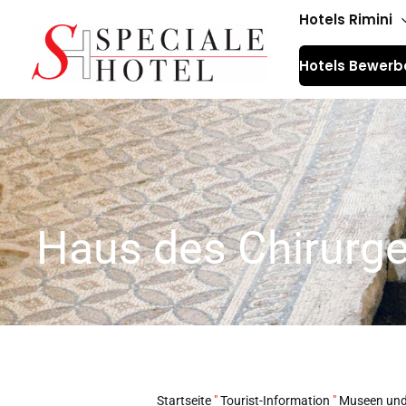
Zum
Hotels Rimini
Inhalt
Hotels Bewerb
springen
Haus des Chirurge
Startseite
"
Tourist-Information
"
Museen und