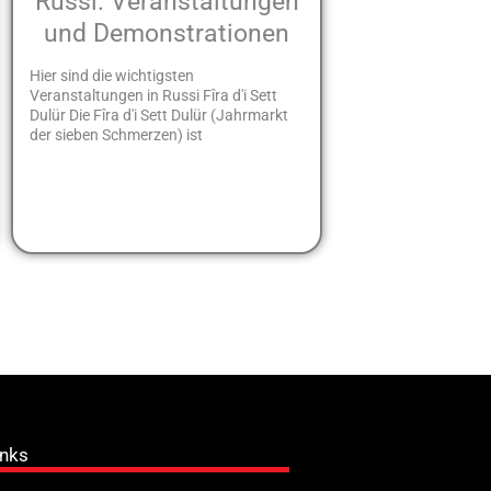
Russi. Veranstaltungen
und Demonstrationen
Hier sind die wichtigsten
Veranstaltungen in Russi Fîra d'i Sett
Dulür Die Fîra d'i Sett Dulür (Jahrmarkt
der sieben Schmerzen) ist
inks