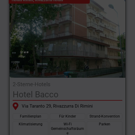
Hotels Rimini
,
Rivazzurra Hotels
2-Sterne-Hotels
Hotel Bacco
Via Taranto 29, Rivazzurra Di Rimini
Familienplan
Für Kinder
Strand-Konvention
Klimatisierung
Wi-Fi
Parken
Gemeinschaftsräum
e