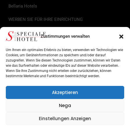
Bellaria Hotels
WERBEN SIE FÜR IHRE EINRICHTUNG
Nützliche Links
Zustimmungen verwalten
Tourist-Information
Um Ihnen ein optimales Erlebnis zu bieten, verwenden wir Technologien wie
Cookies, um Geräteinformationen zu speichern und/oder darauf
zuzugreifen. Wenn Sie diesen Technologien zustimmen, können wir Daten
Hotels an der Romagnolischen Riviera
wie das Surfverhalten oder eindeutige IDs auf dieser Website verarbeiten.
Wenn Sie Ihre Zustimmung nicht erteilen oder zurückziehen, können
Sehenswertes in der Romagna
bestimmte Merkmale und Funktionen beeinträchtigt werden.
Einrichtungen für Dienstleistungen
Akzeptieren
Museen und Denkmäler
Nega
Vergnügungsparks
Einstellungen Anzeigen
Suche nach Ziel