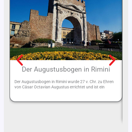
Der Augustusbogen in Rimini
D
Der Augustusbogen in Rimini wurde 27 v. Chr. zu Ehren
von Cäsar Octavian Augustus errichtet und ist ein
Mo
Re
Ge