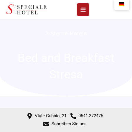
Zum
Inhalt
springen
3-Sterne-Hotels
Bed and Breakfast
Stresa
Viale Gubbio, 21
0541 372476
Schreiben Sie uns