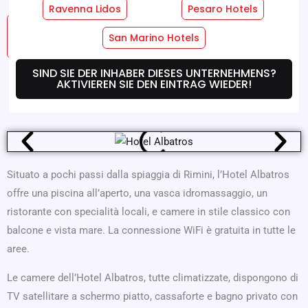
Ravenna Lidos
Pesaro Hotels
Hotel
Zimmer-Dienste
San Marino Hotels
Dienstleistungen
SIND SIE DER INHABER DIESES UNTERNEHMENS?
AKTIVIEREN SIE DEN EINTRAG WIEDER!
Wo Wir Sind
Angebote
Situato a pochi passi dalla spiaggia di Rimini, l’Hotel Albatros
offre una piscina all’aperto, una vasca idromassaggio, un
ristorante con specialità locali, e camere in stile classico con
balcone e vista mare. La connessione WiFi è gratuita in tutte le
aree.
Le camere dell’Hotel Albatros, tutte climatizzate, dispongono di
TV satellitare a schermo piatto, cassaforte e bagno privato con