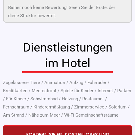
Bisher noch keine Bewertung! Seien Sie der Erste, der
diese Struktur bewertet.
Dienstleistungen
im Hotel
Zugelassene Tiere
/
Animation
/
Aufzug
/
Fahrräder
/
Kreditkarten
/
Meeresfront
/
Spiele für Kinder
/
Internet
/
Parken
/
Für Kinder
/
Schwimmbad
/
Heizung
/
Restaurant
/
Fernsehraum
/
Kinderermäßigung
/
Zimmerservice
/
Solarium
/
Am Strand
/
Nähe zum Meer
/
Wi-Fi Gemeinschaftsräume
FORDERN SIE EIN KOSTENLOSES UND