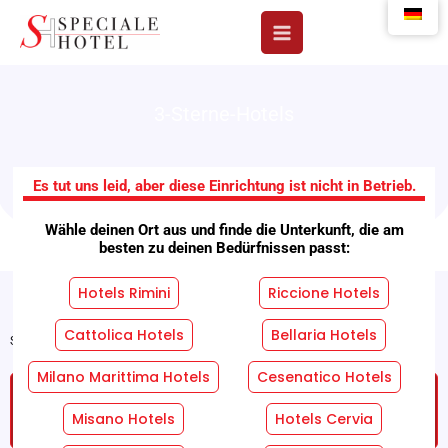
Zum
Inhalt
springen
3-Sterne-Hotels
Hotel Albatros
Es tut uns leid, aber diese Einrichtung ist nicht in Betrieb.
Wähle deinen Ort aus und finde die Unterkunft, die am
besten zu deinen Bedürfnissen passt:
Hotels Rimini
Riccione Hotels
Cattolica Hotels
Bellaria Hotels
Startseite
"
Einrichtungen
"
Hotel Albatros
Milano Marittima Hotels
Cesenatico Hotels
FORDERN SIE EIN KOSTENLOSES UND
UNVERBINDLICHES ANGEBOT AN!
Misano Hotels
Hotels Cervia