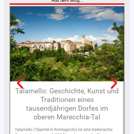
Aus dem Blog...
Talamello: Geschichte, Kunst und
Traditionen eines
tausendjährigen Dorfes im
oberen Marecchia-Tal
Di
Ge
Talamello (Talamèl in Romagnolo) ist eine italienische
Ro