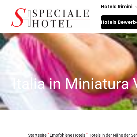
Zum
Hotels Rimini
Inhalt
Hotels Bewerb
springen
Italia in Miniatur
Startseite
"
Empfohlene Hotels
"
Hotels in der Nähe der S