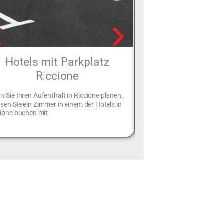
Hotels mit Parkplatz
Hotels mit 
Riccione
Rimi
 Sie Ihren Aufenthalt in Riccione planen,
Viele Hotels in Rimini bie
en Sie ein Zimmer in einem der Hotels in
Unterhaltungsservice für 
cione buchen mit
nie im Stich lässt.