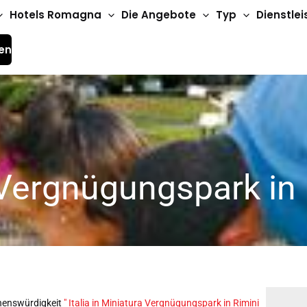
Hotels Romagna
Die Angebote
Typ
Dienstle
en
a Vergnügungspark in
ehenswürdigkeit
"
Italia in Miniatura Vergnügungspark in Rimini