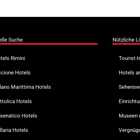
elle Suche
Nützliche L
tels Rimini
Tourist-
ccione Hotels
Hotels a
lano Marittima Hotels
Sehenswe
ttolica Hotels
Einricht
senatico Hotels
Museen 
llaria Hotels
Vergnüg