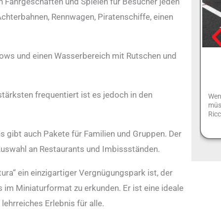
on Fahrgeschäften und Spielen für Besucher jeden
 Achterbahnen, Rennwagen, Piratenschiffe, einen
hows und einen Wasserbereich mit Rutschen und
stärksten frequentiert ist es jedoch in den
Wenn
müss
Ric
es gibt auch Pakete für Familien und Gruppen. Der
Auswahl an Restaurants und Imbissständen.
ura“ ein einzigartiger Vergnügungspark ist, der
s im Miniaturformat zu erkunden. Er ist eine ideale
lehrreiches Erlebnis für alle.