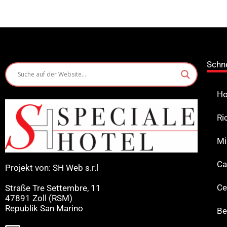
Schn
Ho
Ri
Mi
Ca
Projekt von: SH Web s.r.l
Ce
Straße Tre Settembre, 11
47891 Zoll (RSM)
Republik San Marino
Be