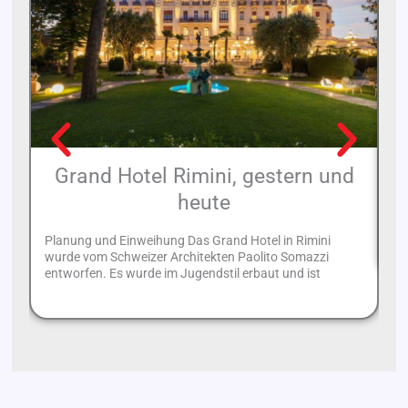
Grand Hotel Rimini, gestern und
heute
Ri
Ga
Planung und Einweihung Das Grand Hotel in Rimini
wurde vom Schweizer Architekten Paolito Somazzi
entworfen. Es wurde im Jugendstil erbaut und ist