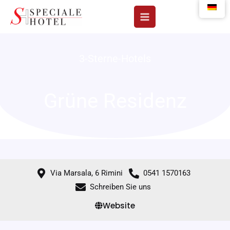
Zum
Inhalt
springen
3-Sterne-Hotels
Grüne Residenz
Via Marsala, 6 Rimini
0541 1570163
Schreiben Sie uns
Website