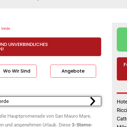
a Verde
UND UNVERBINDLICHES
N!
F
Wo Wir Sind
Angebote
Hote
Ricc
uf die Hauptpromenade von San Mauro Mare,
Catt
amen und angenehmen Urlaub. Diese
3-Sterne-