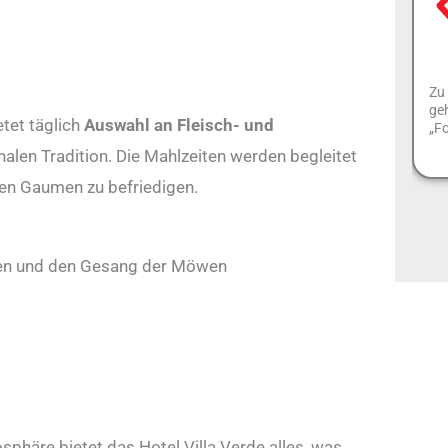
Zu 
geh
etet täglich
Auswahl an Fleisch- und
„Fo
nalen Tradition. Die Mahlzeiten werden begleitet
en Gaumen zu befriedigen.
len und den Gesang der Möwen
phäre bietet das Hotel Villa Verde alles, was