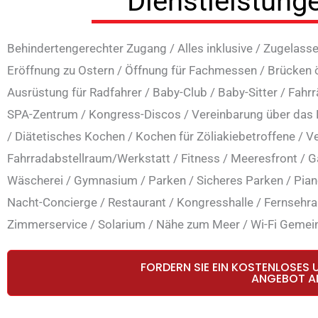
Dienstleistung
Behindertengerechter Zugang
/
Alles inklusive
/
Zugelasse
Eröffnung zu Ostern
/
Öffnung für Fachmessen
/
Brücken 
Ausrüstung für Radfahrer
/
Baby-Club
/
Baby-Sitter
/
Fahrr
SPA-Zentrum
/
Kongress-Discos
/
Vereinbarung über das
/
Diätetisches Kochen
/
Kochen für Zöliakiebetroffene
/
Ve
Fahrradabstellraum/Werkstatt
/
Fitness
/
Meeresfront
/
G
Wäscherei
/
Gymnasium
/
Parken
/
Sicheres Parken
/
Pian
Nacht-Concierge
/
Restaurant
/
Kongresshalle
/
Fernsehr
Zimmerservice
/
Solarium
/
Nähe zum Meer
/
Wi-Fi Gemei
FORDERN SIE EIN KOSTENLOSES 
ANGEBOT A