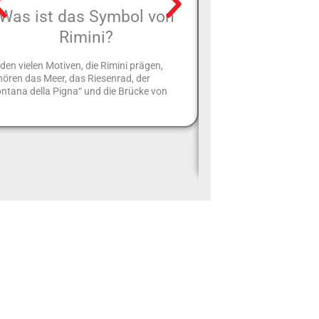
Was ist das Symbol von
Argillà Italia:
Rimini?
das Faen
Welthaupts
den vielen Motiven, die Rimini prägen,
Keramik
ören das Meer, das Riesenrad, der
ntana della Pigna“ und die Brücke von
Alle zwei Jahre veränder
von Faenza. Die Plätze, 
Altstadt und die Innenhöf
sich