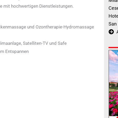
Mila
e mit hochwertigen Dienstleistungen.
Cese
Hote
San 
ckenmassage und Ozontherapie-Hydromassage
Klimaanlage, Satelliten-TV und Safe
um Entspannen