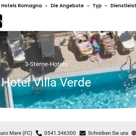
Hotels Romagna
Die Angebote
Typ
Dienstlei
n
3-Sterne-Hotels
Hotel Villa Verde
auro Mare (FC)
0541.346300
Schreiben Sie uns