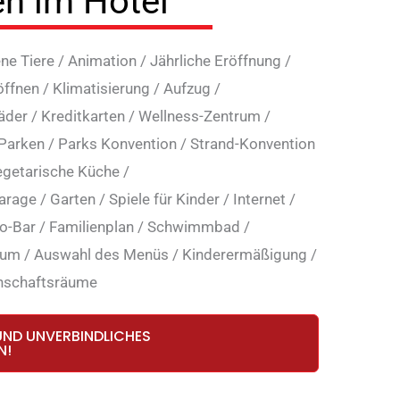
en im Hotel
ne Tiere
/
Animation
/
Jährliche Eröffnung
/
öffnen
/
Klimatisierung
/
Aufzug
/
äder
/
Kreditkarten
/
Wellness-Zentrum
/
 Parken
/
Parks Konvention
/
Strand-Konvention
getarische Küche
/
arage
/
Garten
/
Spiele für Kinder
/
Internet
/
o-Bar
/
Familienplan
/
Schwimmbad
/
aum
/
Auswahl des Menüs
/
Kinderermäßigung
/
nschaftsräume
UND UNVERBINDLICHES
N!