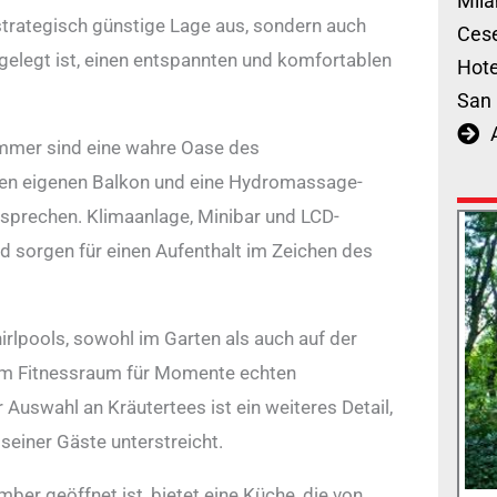
Mila
 strategisch günstige Lage aus, sondern auch
Cese
gelegt ist, einen entspannten und komfortablen
Hote
San 
zimmer sind eine wahre Oase des
nen eigenen Balkon und eine Hydromassage-
sprechen. Klimaanlage, Minibar und LCD-
d sorgen für einen Aufenthalt im Zeichen des
irlpools, sowohl im Garten als auch auf der
em Fitnessraum für Momente echten
Auswahl an Kräutertees ist ein weiteres Detail,
einer Gäste unterstreicht.
ber geöffnet ist, bietet eine Küche, die von