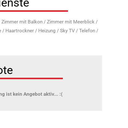
ienste
/
Zimmer mit Balkon
/
Zimmer mit Meerblick
/
e
/
Haartrockner
/
Heizung
/
Sky TV
/
Telefon
/
ote
ng ist kein Angebot aktiv... :(