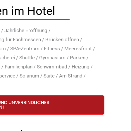
en im Hotel
/
Jährliche Eröffnung
/
ng für Fachmessen
/
Brücken öffnen
/
rum
/
SPA-Zentrum
/
Fitness
/
Meeresfront
/
cherei
/
Shuttle
/
Gymnasium
/
Parken
/
k
/
Familienplan
/
Schwimmbad
/
Heizung
/
ervice
/
Solarium
/
Suite
/
Am Strand
/
UND UNVERBINDLICHES
N!