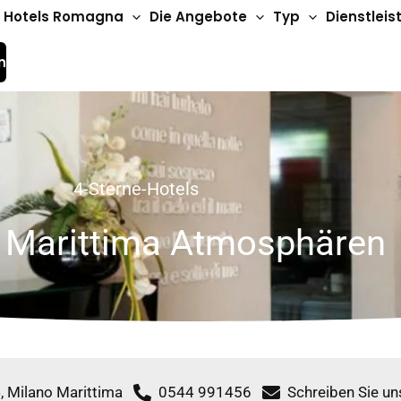
Hotels Romagna
Die Angebote
Typ
Dienstlei
n
4-Sterne-Hotels
 Marittima Atmosphären
, Milano Marittima
0544 991456
Schreiben Sie un