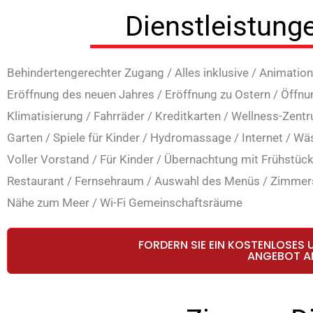
Dienstleistung
Behindertengerechter Zugang
/
Alles inklusive
/
Animation
Eröffnung des neuen Jahres
/
Eröffnung zu Ostern
/
Öffnu
Klimatisierung
/
Fahrräder
/
Kreditkarten
/
Wellness-Zent
Garten
/
Spiele für Kinder
/
Hydromassage
/
Internet
/
Wäs
Voller Vorstand
/
Für Kinder
/
Übernachtung mit Frühstüc
Restaurant
/
Fernsehraum
/
Auswahl des Menüs
/
Zimmers
Nähe zum Meer
/
Wi-Fi Gemeinschaftsräume
FORDERN SIE EIN KOSTENLOSES 
ANGEBOT A