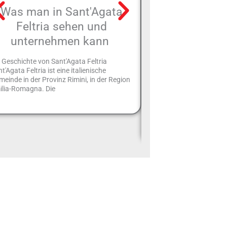
Was man in Sant'Agata
„Valmarec
Feltria sehen und
Heißluftballon
unternehmen kann
da: Der Za
Hinterlands vo
 Geschichte von Sant'Agata Feltria
der Vogelpe
t'Agata Feltria ist eine italienische
einde in der Provinz Rimini, in der Region
ilia-Romagna. Die
Es gibt eine ganz besond
Valmarecchia-Tal zu bew
den Himmel emporheben 
der Landschaften von o