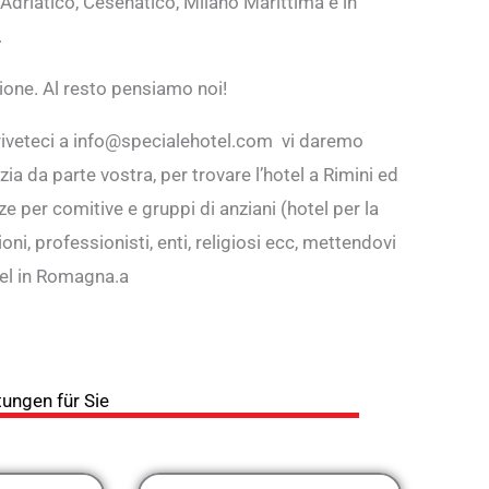
o Adriatico, Cesenatico, Milano Marittima e in
.
zione. Al resto pensiamo noi!
criveteci a info@specialehotel.com vi daremo
a da parte vostra, per trovare l’hotel a Rimini ed
e per comitive e gruppi di anziani (hotel per la
oni, professionisti, enti, religiosi ecc, mettendovi
otel in Romagna.a
ungen für Sie