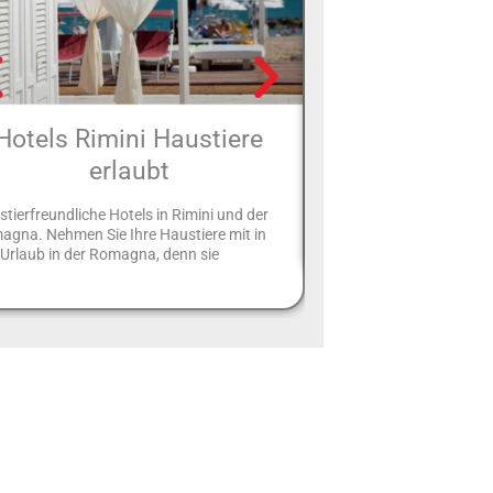
Hotels Rimini Haustiere
Hotels mit Par
erlaubt
Ihr Urlaub in Rimini wird
wenn Sie Ihr Auto sicher
tierfreundliche Hotels in Rimini und der
Hotelparkplatz abstelle
agna. Nehmen Sie Ihre Haustiere mit in
Urlaub in der Romagna, denn sie