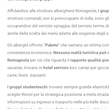
Affidandosi alle strutture alberghiere Romagnole,
i grup
strutture comunali, non si preoccupano di nulla, sono gl
occupandosi del servizio spiaggia, del servizio terme, de
anche della scelta dei menù adatta alle esigenze degli os
Gli alberghi offrono “
Pakete
” che vantano un ottima comb
convenienza economica.
Nessuna realtà turistica può
Romagnola
per ciò che riguarda il
rapporto qualità-pr
vacanze, trovano in
hotel servizio
bici, campi per gioca
carte, feste danzanti.
I gruppi studenteschi
trovano sempre grande elasticità 
sceglie Rimini per la strategica posizione a metà strada t
informazioni su ingressi e trasporto nelle più belle dis