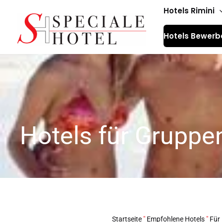
Zum
Hotels Rimini
Inhalt
Hotels Bewerb
springen
Hotels für Grupp
Startseite
"
Empfohlene Hotels
"
Für