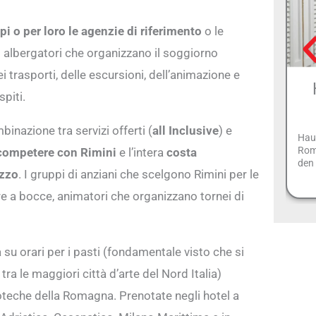
pi o per loro le agenzie di riferimento
o le
i albergatori che organizzano il soggiorno
i trasporti, delle escursioni, dell’animazione e
piti.
inazione tra servizi offerti (
all Inclusive
) e
Haus
Rom
 competere con Rimini
e l’intera
costa
den 
ezzo
. I gruppi di anziani che scelgono Rimini per le
re a bocce, animatori che organizzano tornei di
su orari per i pasti (fondamentale visto che si
ra le maggiori città d’arte del Nord Italia)
coteche della Romagna. Prenotate negli hotel a