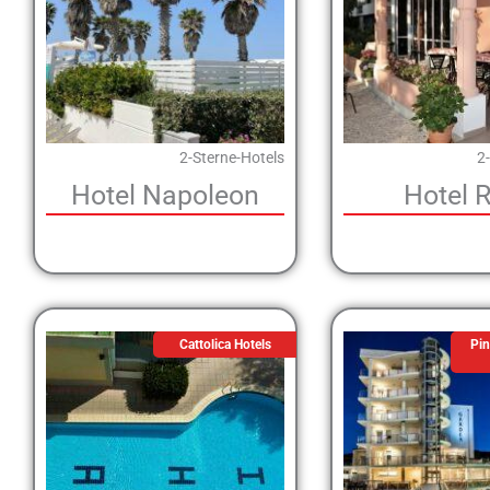
2-Sterne-Hotels
2
Hotel Napoleon
Hotel R
Cattolica Hotels
Pin