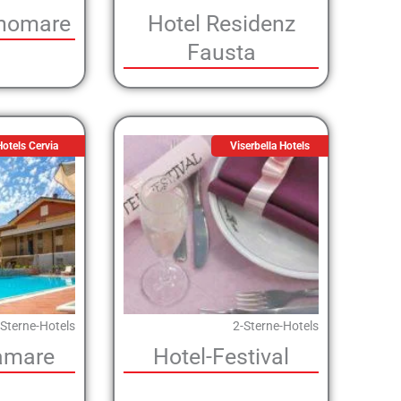
anomare
Hotel Residenz
Fausta
otels Cervia
Viserbella Hotels
-Sterne-Hotels
2-Sterne-Hotels
amare
Hotel-Festival