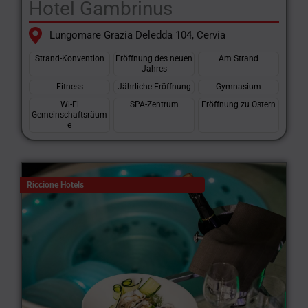
Hotel Gambrinus
Lungomare Grazia Deledda 104, Cervia
Strand-Konvention
Eröffnung des neuen
Am Strand
Jahres
Fitness
Jährliche Eröffnung
Gymnasium
Wi-Fi
SPA-Zentrum
Eröffnung zu Ostern
Gemeinschaftsräum
e
Riccione Hotels