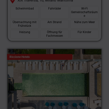
XIX Traversa, 10, Milano Marittima
Schwimmbad
Fahrräder
Wi-Fi
Gemeinschaftsräum
e
Übernachtung mit
Am Strand
Nähe zum Meer
Frühstück
Heizung
Öffnung für
Für Kinder
Fachmessen
Riccione Hotels