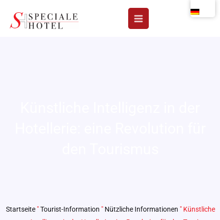
Zum
Inhalt
springen
Künstliche Intelligenz in der
Hotellerie: eine Revolution für
den Tourismus
Startseite
"
Tourist-Information
"
Nützliche Informationen
"
Künstliche