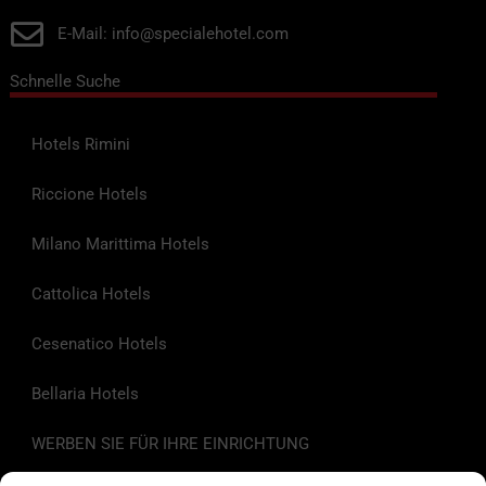
E-Mail: info@specialehotel.com
Schnelle Suche
Hotels Rimini
Riccione Hotels
Milano Marittima Hotels
Cattolica Hotels
Cesenatico Hotels
Bellaria Hotels
WERBEN SIE FÜR IHRE EINRICHTUNG