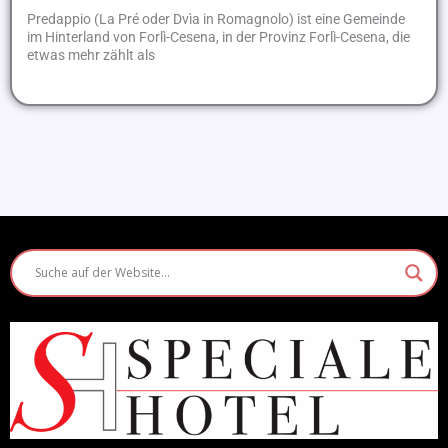
Predappio (La Pré oder Dvìa in Romagnolo) ist eine Gemeinde
im Hinterland von Forlì-Cesena, in der Provinz Forlì-Cesena, die
etwas mehr zählt als