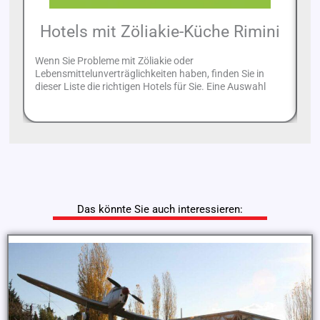
Hotels mit Zöliakie-Küche Rimini
Wenn Sie Probleme mit Zöliakie oder
Na
Lebensmittelunverträglichkeiten haben, finden Sie in
Zi
dieser Liste die richtigen Hotels für Sie. Eine Auswahl
St
Das könnte Sie auch interessieren: