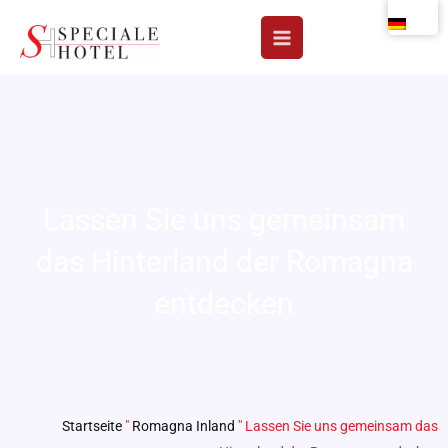
Zum
Inhalt
springen
Lassen Sie uns gemeinsam
das Hinterland der Romagna
entdecken
Startseite
"
Romagna Inland
"
Lassen Sie uns gemeinsam das