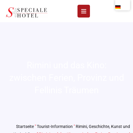
Zum
Inhalt
springen
Rimini und das Kino:
zwischen Ferien, Provinz und
Fellinis Träumen
Startseite
"
Tourist-Information
"
Rimini, Geschichte, Kunst und