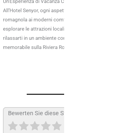
Un’Esperienza di Vacanza Completa
All’Hotel Senyor, ogni aspetto del tuo soggiorno è curato n
romagnola ai moderni comfort delle camere, per assicurar
esplorare le attrazioni locali, goderti giornate di sole sul
rilassarti in un ambiente confortevole e accogliente, l’Hote
memorabile sulla Riviera Romagnola.
Bewerten Sie diese Struktur: