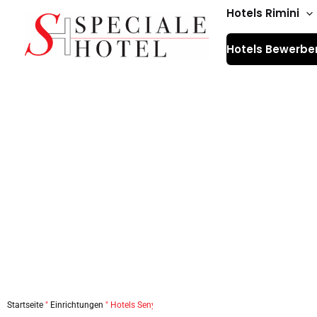
Zum
Hotels Rimini
Inhalt
Hotels Bewerbe
springen
Startseite
"
Einrichtungen
"
Hotels Senyor