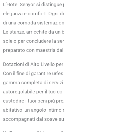
L’Hotel Senyor si distingue per le sue camere recentemente 
eleganza e comfort. Ogni dettaglio è stato pensato per sod
di una comoda sistemazione che dei giovani desiderosi di 
Le stanze, arricchite da un balcone privato, offrono lo scena
sole o per concludere la serata sotto la piacevole brezza
preparato con maestria dal nostro lounge bar.
Dotazioni di Alto Livello per un Soggiorno Indimenticabile
Con il fine di garantire un’esperienza senza pari, le camer
gamma completa di servizi. Troverai un accogliente box do
autoregolabile per il tuo comfort individuale, una TV LED p
custodire i tuoi beni più preziosi. Il balcone privato diven
abitativo, un angolo intimo dove poter godere dell’aria fres
accompagnati dal soave susurro delle onde.