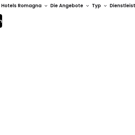
Hotels Romagna
Die Angebote
Typ
Dienstlei
n
3-Sterne-Hotels
Hotels Senyor