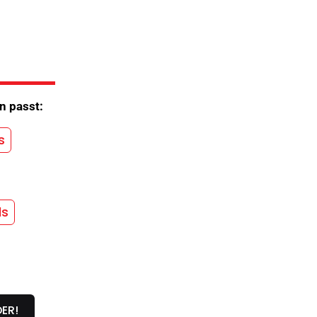
n passt:
s
ls
DER!