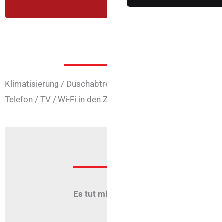
ANGEBOT A
Zimmer-D
Klimatisierung
/
Duschabtrennung
/
Zimmer mit 4 Betten
Telefon
/
TV
/
Wi-Fi in den Zimmern
Angeb
Es tut mir leid, aber für diese Einrichtu