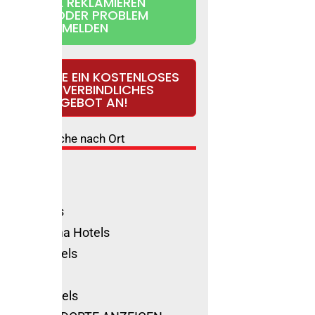
HOTEL REKLAMIEREN
UND/ODER PROBLEM
MELDEN
ORDERN SIE EIN KOSTENLOSES
UND UNVERBINDLICHES
ANGEBOT AN!
Suche nach Ort
ls Rimini
ione Hotels
olica Hotels
no Marittima Hotels
natico Hotels
ls Cervia
Marino Hotels