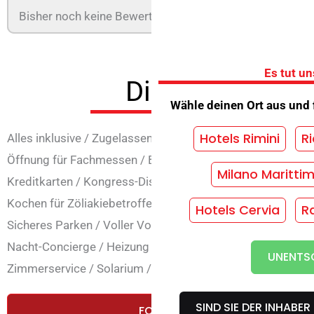
Bisher noch keine Bewertung! Seien Sie der Erste, der di
Es tut un
Dienstleistung
Wähle deinen Ort aus und 
Hotels Rimini
Ri
Alles inklusive
/
Zugelassene Tiere
/
Animation
/
Eröffnun
Öffnung für Fachmessen
/
Brücken öffnen
/
Klimatisierun
Milano Maritti
Kreditkarten
/
Kongress-Discos
/
Parks Konvention
/
Stra
Kochen für Zöliakiebetroffene
/
Vegetarische Küche
/
Spie
Hotels Cervia
R
Sicheres Parken
/
Voller Vorstand
/
Für Kinder
/
Übernacht
Nacht-Concierge
/
Heizung
/
Restaurant
/
Fernsehraum
/
A
UNENTSC
Zimmerservice
/
Solarium
/
Nähe zum Meer
/
Wi-Fi Gemei
SIND SIE DER INHABER
FORDERN SIE EIN KOSTENLOSES 