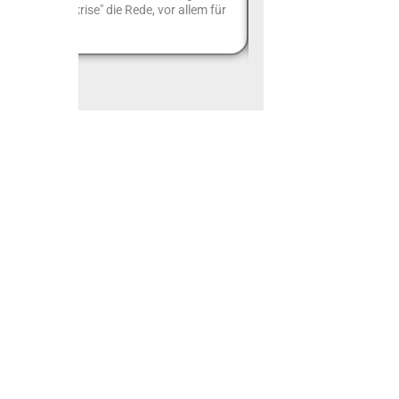
er "Tourismuskrise" die Rede, vor allem für
zurückreichen. Im Laufe