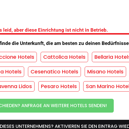
ese Struktur bewertet.
s leid, aber diese Einrichtung ist nicht in Betrieb.
en im Hotel
finde die Unterkunft, die am besten zu deinen Bedürfnisse
ccione Hotels
Cattolica Hotels
Bellaria Hotel
g des neuen Jahres
/
Eröffnung zu Ostern
/
g
/
Aufzug
/
Baby-Sitter
/
Fahrräder
/
ma Hotels
Cesenatico Hotels
Misano Hotels
nd-Konvention
/
Diätetisches Kochen
/
le für Kinder
/
Internet
/
Parken
/
avenna Lidos
Pesaro Hotels
San Marino Hote
ung mit Frühstück
/
Familienplan
/
uswahl des Menüs
/
Kinderermäßigung
/
HIEDEN? ANFRAGE AN WEITERE HOTELS SENDEN!
nschaftsräume
 DIESES UNTERNEHMENS? AKTIVIEREN SIE DEN EINTRAG WIE
UND UNVERBINDLICHES