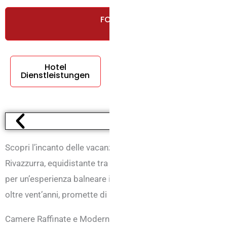
FORDERN SIE EIN KOSTENLOSES 
ANGEBOT A
Hotel
Zimmer-Dienste
Dienstleistungen
Scopri l’incanto delle vacanze all’Hotel Senyor di Rimini, un
Rivazzurra, equidistante tra l’elegante Rimini e l’animata Ri
per un’esperienza balneare indimenticabile, dove la tradizi
oltre vent’anni, promette di avvolgerti in un caldo benvenut
Camere Raffinate e Modernamente Attrezzate