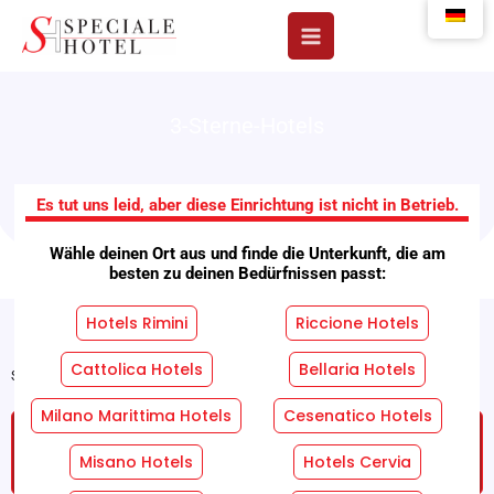
Zum
Inhalt
springen
3-Sterne-Hotels
Hotel De La Ville
Es tut uns leid, aber diese Einrichtung ist nicht in Betrieb.
Wähle deinen Ort aus und finde die Unterkunft, die am
besten zu deinen Bedürfnissen passt:
Hotels Rimini
Riccione Hotels
Cattolica Hotels
Bellaria Hotels
Startseite
"
Einrichtungen
"
Hotel De La Ville
Milano Marittima Hotels
Cesenatico Hotels
FORDERN SIE EIN KOSTENLOSES UND
UNVERBINDLICHES ANGEBOT AN!
Misano Hotels
Hotels Cervia