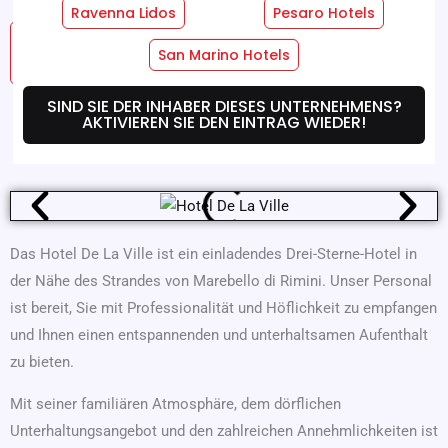
Ravenna Lidos
Pesaro Hotels
Hotel
Zimmer-Dienste
San Marino Hotels
Dienstleistungen
SIND SIE DER INHABER DIESES UNTERNEHMENS?
AKTIVIEREN SIE DEN EINTRAG WIEDER!
Wo Wir Sind
Angebote
Das Hotel De La Ville ist ein einladendes Drei-Sterne-Hotel in
der Nähe des Strandes von Marebello di Rimini. Unser Personal
ist bereit, Sie mit Professionalität und Höflichkeit zu empfangen
und Ihnen einen entspannenden und unterhaltsamen Aufenthalt
zu bieten.
Mit seiner familiären Atmosphäre, dem dörflichen
Unterhaltungsangebot und den zahlreichen Annehmlichkeiten ist