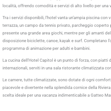
località, offrendo comodità e servizi di alto livello per una
Tra i servizi disponibili, l’hotel vanta un’ampia piscina co
terrazza, un campo da tennis privato, parcheggio coperto per
presente una grande area giochi, mentre per gli amanti dell
disposizione biciclette, canoe, kayak e surf. Completano l’of
programma di animazione per adulti e bambini.
La cucina dell’Hotel Capitol è un punto di forza, con piatti
internazionali, serviti in una sala ristorante climatizzata c
Le camere, tutte climatizzate, sono dotate di ogni comfor
piacevole e divertente nella splendida cornice della Rivie
scelta ideale per una vacanza indimenticabile a Gatteo Ma