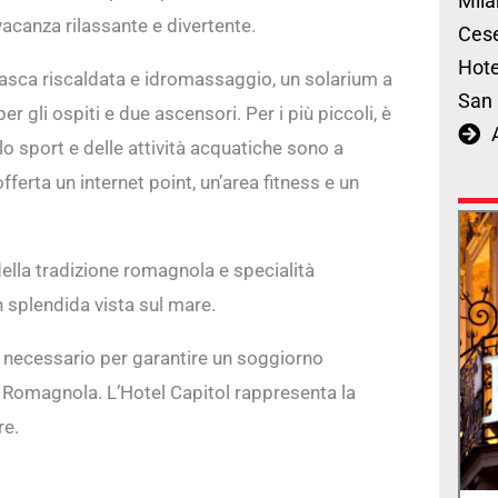
Mila
 vacanza rilassante e divertente.
Cese
Hote
n vasca riscaldata e idromassaggio, un solarium a
San 
 gli ospiti e due ascensori. Per i più piccoli, è
o sport e delle attività acquatiche sono a
ferta un internet point, un’area fitness e un
 della tradizione romagnola e specialità
on splendida vista sul mare.
t necessario per garantire un soggiorno
ra Romagnola. L’Hotel Capitol rappresenta la
re.