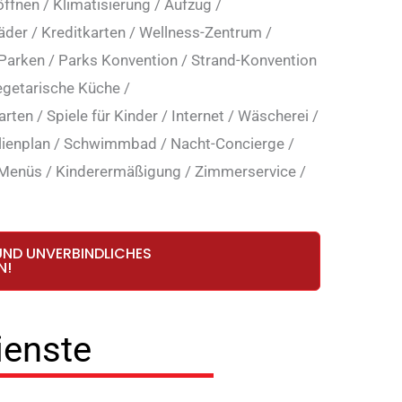
öffnen
/
Klimatisierung
/
Aufzug
/
äder
/
Kreditkarten
/
Wellness-Zentrum
/
 Parken
/
Parks Konvention
/
Strand-Konvention
getarische Küche
/
arten
/
Spiele für Kinder
/
Internet
/
Wäscherei
/
lienplan
/
Schwimmbad
/
Nacht-Concierge
/
 Menüs
/
Kinderermäßigung
/
Zimmerservice
/
UND UNVERBINDLICHES
N!
ienste