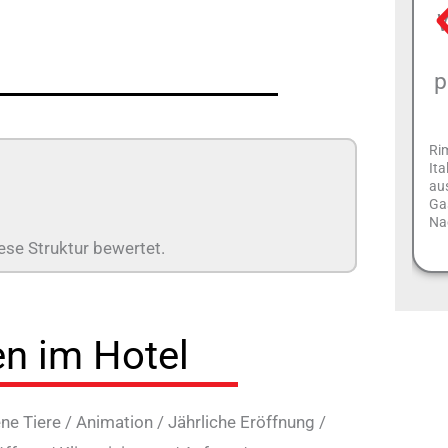
W
p
Rim
Ita
aus
Ga
Na
ese Struktur bewertet.
en im Hotel
ne Tiere
/
Animation
/
Jährliche Eröffnung
/