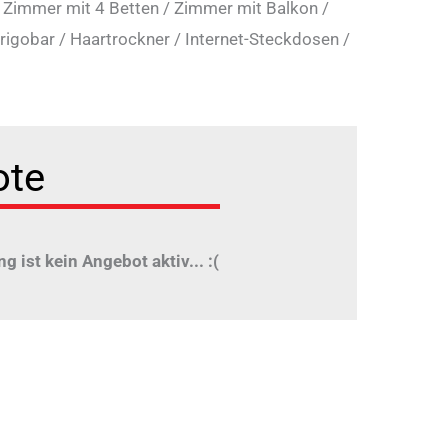
/
Zimmer mit 4 Betten
/
Zimmer mit Balkon
/
rigobar
/
Haartrockner
/
Internet-Steckdosen
/
ote
ng ist kein Angebot aktiv... :(