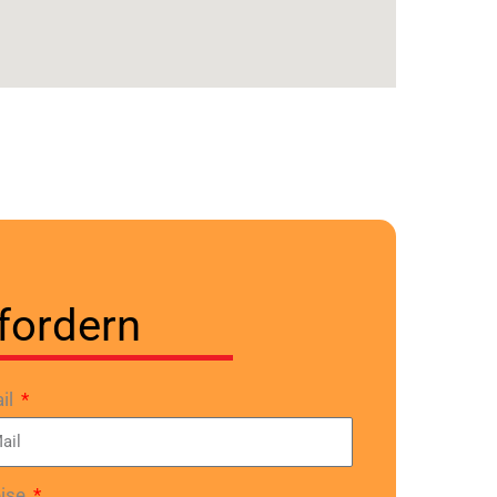
fordern
il
eise