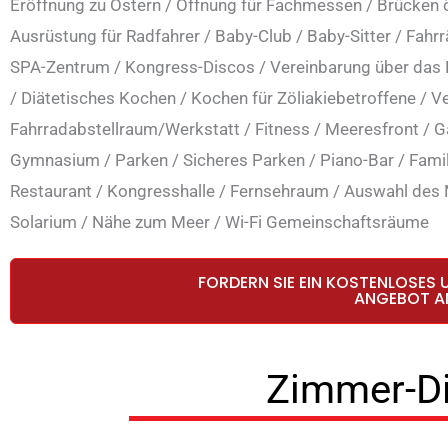
Eröffnung zu Ostern
/
Öffnung für Fachmessen
/
Brücken 
Ausrüstung für Radfahrer
/
Baby-Club
/
Baby-Sitter
/
Fahrr
SPA-Zentrum
/
Kongress-Discos
/
Vereinbarung über das
/
Diätetisches Kochen
/
Kochen für Zöliakiebetroffene
/
Ve
Fahrradabstellraum/Werkstatt
/
Fitness
/
Meeresfront
/
G
Gymnasium
/
Parken
/
Sicheres Parken
/
Piano-Bar
/
Fami
Restaurant
/
Kongresshalle
/
Fernsehraum
/
Auswahl des
Solarium
/
Nähe zum Meer
/
Wi-Fi Gemeinschaftsräume
FORDERN SIE EIN KOSTENLOSES 
ANGEBOT A
Zimmer-D