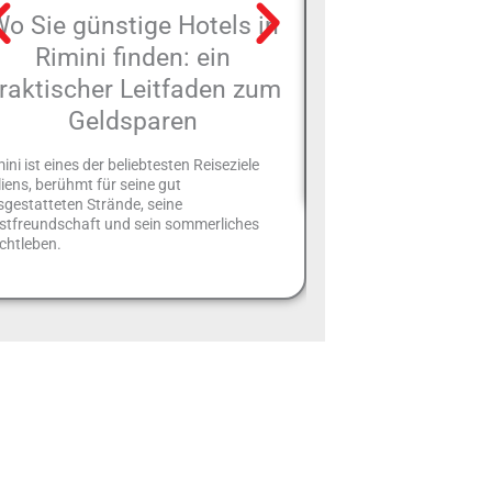
o Sie günstige Hotels in
Bracciatell
Rimini finden: ein
Romagna (
raktischer Leitfaden zum
Typische Süßigkeiten de
Geldsparen
Tradition mit ihrer chara
Ringform. Die „Bracciatell
„Brazadèl“ bekannt, sind
ini ist eines der beliebtesten Reiseziele
liens, berühmt für seine gut
gestatteten Strände, seine
stfreundschaft und sein sommerliches
chtleben.