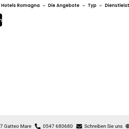
Hotels Romagna
Die Angebote
Typ
Dienstlei
n
3-Sterne-Hotels
Hotel Capitol
 27 Gatteo Mare
0547 680680
Schreiben Sie uns