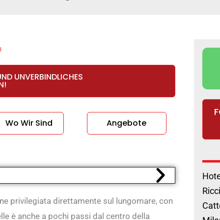
l
UND UNVERBINDLICHES
N!
F
Wo Wir Sind
Angebote
Hote
Ricc
one privilegiata direttamente sul lungomare, con
Catt
le è anche a pochi passi dal centro della