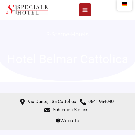
Zum
Inhalt
springen
3-Sterne-Hotels
Hotel Belmar Cattolica
Via Dante, 135 Cattolica
0541 954040
Schreiben Sie uns
Website