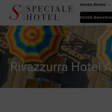
Zum
Hotels Rimini
Inhalt
Hotels Bewerbe
springen
Rivazzurra Hotel 