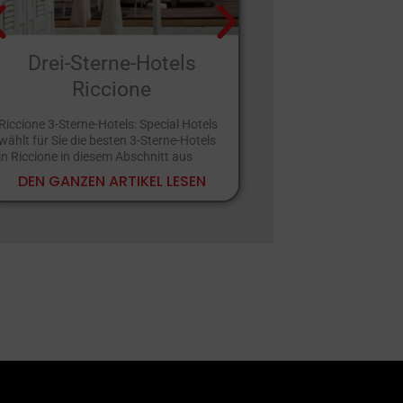
Drei-Sterne-Hotels
Hotels
Riccione
Behinder
Riccione 3-Sterne-Hotels: Special Hotels
Rimini ist ein äußer
wählt für Sie die besten 3-Sterne-Hotels
Fremdenverkehrsort
in Riccione in diesem Abschnitt aus
Lösungen gefunden 
Bedürfnissen aller 
DEN GANZEN ARTIKEL LESEN