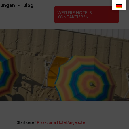
stungen
Blog
WEITERE HOTELS
KONTAKTIEREN
Startseite
"
Rivazzurra Hotel Angebote